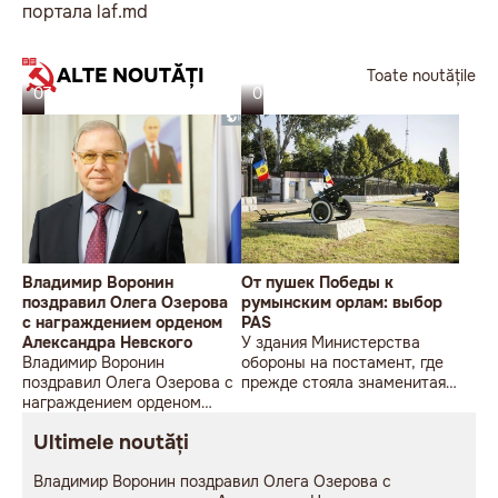
портала laf.md
ALTE NOUTĂȚI
Toate noutățile
07.08.26
06.08.26
Владимир Воронин
От пушек Победы к
поздравил Олега Озерова
румынским орлам: выбор
с награждением орденом
PAS
Александра Невского
У здания Министерства
Владимир Воронин
обороны на постамент, где
поздравил Олега Озерова с
прежде стояла знаменитая
награждением орденом
советская пушка, молодой
Александра Невского
мужчина возложил букет
Ultimele noutăți
цветов.
Владимир Воронин поздравил Олега Озерова с