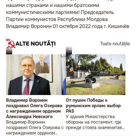
нашими странами и нашими братскими
коммунистическими партиями! Председатель
Партии коммунистов Республики Молдова
Владимир Воронин 01 октября 2022 года г. Кишинёв
ALTE NOUTĂȚI
Toate noutățile
07.08.26
06.08.26
Владимир Воронин
От пушек Победы к
поздравил Олега Озерова
румынским орлам: выбор
с награждением орденом
PAS
Александра Невского
У здания Министерства
Владимир Воронин
обороны на постамент, где
поздравил Олега Озерова с
прежде стояла знаменитая
награждением орденом
советская пушка, молодой