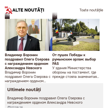
ALTE NOUTĂȚI
Toate noutățile
07.08.26
06.08.26
Владимир Воронин
От пушек Победы к
поздравил Олега Озерова
румынским орлам: выбор
с награждением орденом
PAS
Александра Невского
У здания Министерства
Владимир Воронин
обороны на постамент, где
поздравил Олега Озерова с
прежде стояла знаменитая
награждением орденом
советская пушка, молодой
Александра Невского
мужчина возложил букет
Ultimele noutăți
цветов.
Владимир Воронин поздравил Олега Озерова с
награждением орденом Александра Невского
07.08.26