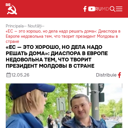
RU
MD
Principala
Noutăți
«ЕС — это хорошо, но дела надо решать дома»: Диаспора в
Европе недовольна тем, что творит президент Молдовы в
стране
«ЕС — ЭТО ХОРОШО, НО ДЕЛА НАДО
РЕШАТЬ ДОМА»: ДИАСПОРА В ЕВРОПЕ
НЕДОВОЛЬНА ТЕМ, ЧТО ТВОРИТ
ПРЕЗИДЕНТ МОЛДОВЫ В СТРАНЕ
12.05.26
Distribuie