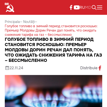
RU
MD
Principala
Noutăți
Голубое топливо в зимний период становится роскошью:
Премьер Молдовы Дорин Речан дал понять, что ожидать
снижения тарифа на газ – бессмысленно
ГОЛУБОЕ ТОПЛИВО В ЗИМНИЙ ПЕРИОД
СТАНОВИТСЯ РОСКОШЬЮ: ПРЕМЬЕР
МОЛДОВЫ ДОРИН РЕЧАН ДАЛ ПОНЯТЬ,
ЧТО ОЖИДАТЬ СНИЖЕНИЯ ТАРИФА НА ГАЗ
– БЕССМЫСЛЕННО
22.11.24
Distribuie