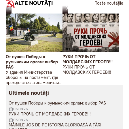
ALTE NOUTĂȚI
Toate noutățile
06.08.26
05.08.26
От пушек Победы к
РУКИ ПРОЧЬ ОТ
румынским орлам: выбор
МОЛДАВСКИХ ГЕРОЕВ!!!
PAS
РУКИ ПРОЧЬ ОТ
У здания Министерства
МОЛДАВСКИХ ГЕРОЕВ!!!
обороны на постамент, где
прежде стояла знаменитая
советская пушка, молодой
Ultimele noutăți
мужчина возложил букет
цветов.
От пушек Победы к румынским орлам: выбор PAS
06.08.26
РУКИ ПРОЧЬ ОТ МОЛДАВСКИХ ГЕРОЕВ!!!
05.08.26
MÂINILE JOS DE PE ISTORIA GLORIOASĂ A ȚĂRII