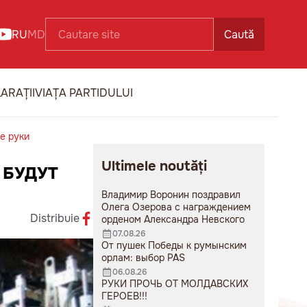
RU
MD
Caută
ARAȚII
VIAȚA PARTIDULUI
е руки
Ultimele noutăți
 БУДУТ
Владимир Воронин поздравил
Олега Озерова с награждением
Distribuie
орденом Александра Невского
07.08.26
От пушек Победы к румынским
орлам: выбор PAS
06.08.26
РУКИ ПРОЧЬ ОТ МОЛДАВСКИХ
ГЕРОЕВ!!!