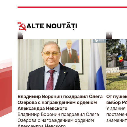
ALTE NOUTĂȚI
07.08.26
06.08.26
Владимир Воронин поздравил Олега
От пуше
Озерова с награждением орденом
выбор P
Александра Невского
У здания
Владимир Воронин поздравил Олега
постамен
Озерова с награждением орденом
знаменит
Александра Невского
мужчина 