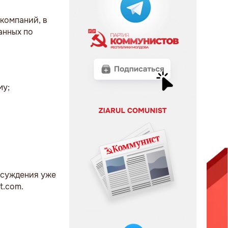
компаний, в
анных по
му;
бсуждения уже
t.com.