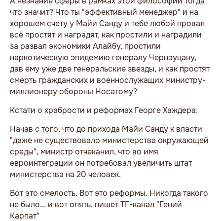
А незнание сферы в рамках этой философии тогда
что значит? Что ты "эффективный менеджер" и на
хорошем счету у Майи Санду и тебе любой провал
всё простят и наградят, как простили и наградили
за развал экономики Алайбу, простили
наркотическую эпидемию генералу Чернэуцану,
дав ему уже две генеральские звезды, и как простят
смерть гражданских и военнослужащих министру-
миллионеру обороны Носатому?
Кстати о храбрости и реформах Георге Хаждера.
Начав с того, что до прихода Майи Санду к власти
"даже не существовало министерства окружающей
среды", министр отчеканил, что во имя
евроинтеграции он потребовал увеличить штат
министерства на 20 человек.
Вот это смелость. Вот это реформы. Никогда такого
не было... и вот опять, пишет ТГ-канал "Гений
Карпат"