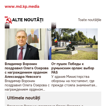
www.md.kp.media
ALTE NOUTĂȚI
Toate noutățile
07.08.26
06.08.26
Владимир Воронин
От пушек Победы к
поздравил Олега Озерова
румынским орлам: выбор
с награждением орденом
PAS
Александра Невского
У здания Министерства
Владимир Воронин
обороны на постамент, где
поздравил Олега Озерова с
прежде стояла знаменитая
награждением орденом
советская пушка, молодой
Александра Невского
мужчина возложил букет
Ultimele noutăți
цветов.