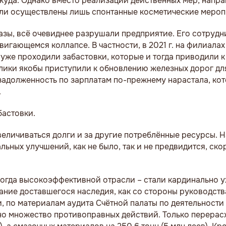
 никуда. Однако вместо реализации действенных мер, напр
ыли осуществлены лишь спонтанные косметические мероп
тазы, всё очевиднее разрушали предприятие. Его сотрудн
игающемся коллапсе. В частности, в 2021 г. на филиала
 уже проходили забастовки, которые и тогда приводили 
блики якобы приступили к обновлению железных дорог дл
 задолженность по зарплатам по-прежнему нарастала, ко
.
бастовки.
величиваться долги и за другие потреблённые ресурсы. Н
льных улучшений, как не было, так и не предвидится, ско
когда высокоэффективной отрасли – стали кардинально
ние доставшегося наследия, как со стороны руководств
и, по материалам аудита Счётной палаты по деятельност
ено множество противоправных действий. Только перерас