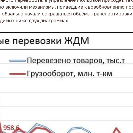
венного переворота, в управление Молдовой приходят, та
льно включили механизмы, приведшие к возобновлению пр
о, обвально начали сокращаться объёмы транспортировк
одимых ниже двух диаграммах.