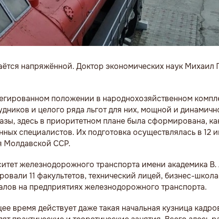
аётся напряжённой. Доктор экономических наук Михаил 
егированном положении в народнохозяйственном компл
дников и целого ряда льгот для них, мощной и динамичн
ы, здесь в приоритетном плане была сформирована, как
ных специалистов. Их подготовка осуществлялась в 12 и
я Молдавской ССР.
ситет железнодорожного транспорта имени академика В.
ировали 11 факультетов, технический лицей, бизнес-школ
иалов на предприятиях железнодорожного транспорта.
ее время действует даже такая начальная кузница кадров