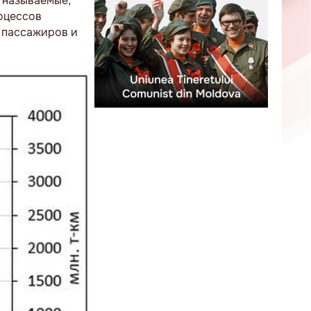
к называемые,
оцессов
и пассажиров и