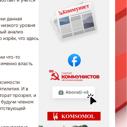
аботает и учится
ки данная
 низкого уровня
ный анализ
 изрёк, что здесь
ии что-то
 именно власть
висимости
тилетия. И в
торат прозрел, и
е будучи членом
ветствующей