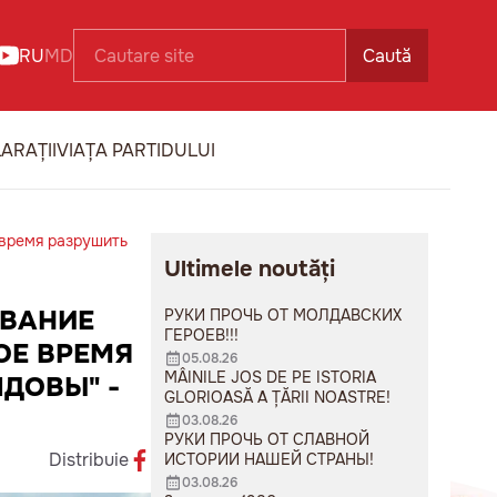
RU
MD
Caută
ARAȚII
VIAȚA PARTIDULUI
 время разрушить
Ultimele noutăți
ЫВАНИЕ
РУКИ ПРОЧЬ ОТ МОЛДАВСКИХ
ГЕРОЕВ!!!
ОЕ ВРЕМЯ
05.08.26
MÂINILE JOS DE PE ISTORIA
ДОВЫ" -
GLORIOASĂ A ȚĂRII NOASTRE!
03.08.26
РУКИ ПРОЧЬ ОТ СЛАВНОЙ
Distribuie
ИСТОРИИ НАШЕЙ СТРАНЫ!
03.08.26