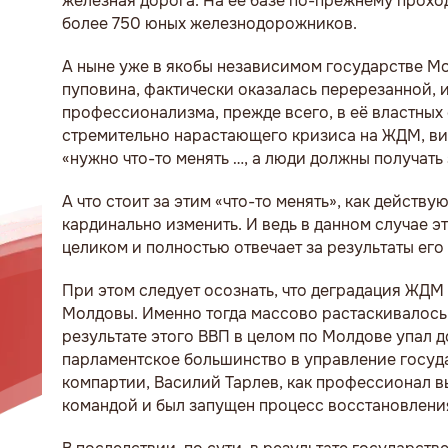
железная дорога. На её базе по-прежнему проход
более 750 юных железнодорожников.
А ныне уже в якобы независимом государстве М
пуповина, фактически оказалась перерезанной, 
профессионализма, прежде всего, в её властных
стремительно нарастающего кризиса на ЖДМ, виц
«нужно что-то менять …, а люди должны получать 
А что стоит за этим «что-то менять», как действу
кардинально изменить. И ведь в данном случае э
целиком и полностью отвечает за результаты его
При этом следует осознать, что деградация ЖДМ 
Молдовы. Именно тогда массово растаскивалось 
результате этого ВВП в целом по Молдове упал д
парламентское большинство в управление государ
компартии, Василий Тарлев, как профессионал 
командой и был запущен процесс восстановлени