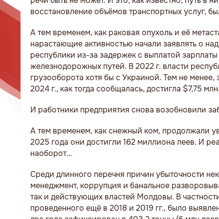
речи быть не может. И это, как известно, путь в
восстановление объёмов транспортных услуг, б
А тем временем, как раковая опухоль и её метас
нарастающие активностью начали заявлять о надв
республики из-за задержек с выплатой зарплаты
железнодорожных путей. В 2022 г. власти респу
грузооборота хотя бы с Украиной. Тем не менее,
2024 г., как тогда сообщалась, достигла $7,75 млн
И работники предприятия снова возобновили за
А тем временем, как снежный ком, продолжали у
2025 года они достигли 162 миллиона леев. И реа
наоборот…
Среди длинного перечня причин убыточности не
менеджмент, коррупция и банальное разворовыва
так и действующих властей Молдовы. В частност
проведенного ещё в 2018 и 2019 гг., было выявл