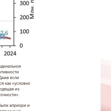
рдинальное
ктивности
 Даже если
ся как «условно
ходящая из
точности».
были априори и