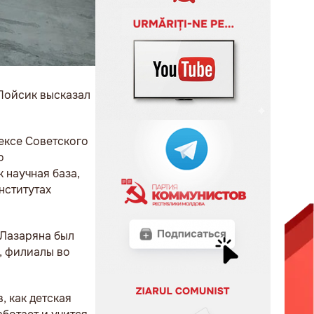
Пойсик высказал
ексе Советского
о
 научная база,
нститутах
 Лазаряна был
а, филиалы во
, как детская