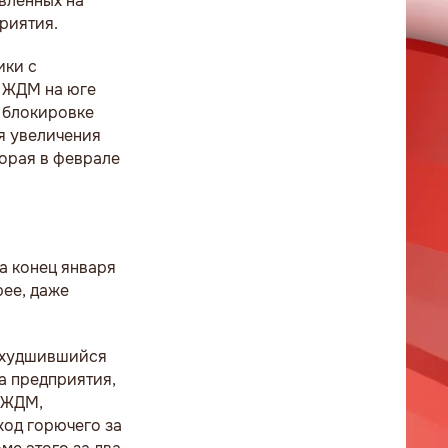
авленных на
риятия.
ики с
х ЖДМ на юге
к блокировке
я увеличения
торая в феврале
а конец января
рее, даже
 ухудшившийся
а предприятия,
и ЖДМ,
ход горючего за