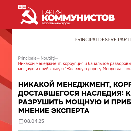
PRINCIPAL
DESPRE PART
Principala
Noutăți
Никакой менеджмент, коррупция и банальное разворовы
мощную и прибыльную "Железную дорогу Молдовы" - мн
НИКАКОЙ МЕНЕДЖМЕНТ, КОР
ДОСТАВШЕГОСЯ НАСЛЕДИЯ: К
РАЗРУШИТЬ МОЩНУЮ И ПРИБ
МНЕНИЕ ЭКСПЕРТА
08.04.25