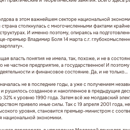
ят практические и теоретические занятия. Всего здесь р
олдова в этом важнейшем секторе национальной экономи
и страна столкнулась с многочисленными фактами крайне
 структурах. И именно поэтому, опираясь на подготовлен
е-премьер Владимир Боля 14 марта с.г. глубокомысленно
зарплату».
ющая власть понятия не имела, так, похоже, и не в состоян
то не частное предприятие, а государственное! И поэтому
 деятельности и финансовое состояние. Да, и не только…
началась не в последние годы, а уже с получением неза
и рушилось созданное и накопленное в предыдущие деся
о 32% к уровню 1990 года. Затем всё же молдавский элек
ством привело иные силы. Так с 19 апреля 2001 года, н
высокого уровня, становится премьер-министром с соот
я национальной экономики.