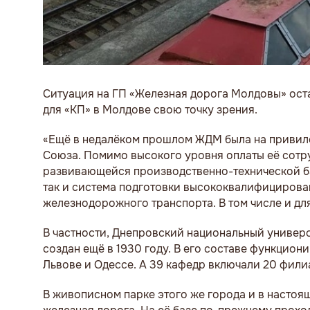
Ситуация на ГП «Железная дорога Молдовы» ост
для «КП» в Молдове свою точку зрения.
«Ещё в недалёком прошлом ЖДМ была на привил
Союза. Помимо высокого уровня оплаты её сотру
развивающейся производственно-технической баз
так и система подготовки высококвалифицирован
железнодорожного транспорта. В том числе и дл
В частности, Днепровский национальный универ
создан ещё в 1930 году. В его составе функцион
Львове и Одессе. А 39 кафедр включали 20 фил
В живописном парке этого же города и в настоящ