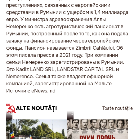
преступлениях, связанных с европейскими
средствами в Румынии с ущербом в 1,4 миллиарда
евро. У министра здравоохранения Аллы
Немеренко есть агротуристический пансионат в
Румынии, построенный после того, как она подала
заявку на финансирование через европейские
фонды. Пансион называется Zimbrii Cahlăului. Об
этом писала пресса в 2021 году. Три компании
семьи Немеренко зарегистрированы в Румынии.
Это Kadiz LAND SRL, LANDSTAR CAPITAL SRL и
Nemerenco. Семья также владеет офшорной
компанией, зарегистрированной на Мальте.
Источник: eNews.md
ALTE NOUTĂȚI
Toate noutățile
06.08.26
05.08.26