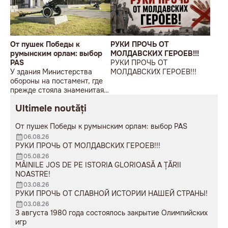
От пушек Победы к
РУКИ ПРОЧЬ ОТ
румынским орлам: выбор
МОЛДАВСКИХ ГЕРОЕВ!!!
PAS
РУКИ ПРОЧЬ ОТ
У здания Министерства
МОЛДАВСКИХ ГЕРОЕВ!!!
обороны на постамент, где
прежде стояла знаменитая
советская пушка, молодой
Ultimele noutăți
мужчина возложил букет
цветов.
От пушек Победы к румынским орлам: выбор PAS
06.08.26
РУКИ ПРОЧЬ ОТ МОЛДАВСКИХ ГЕРОЕВ!!!
05.08.26
MÂINILE JOS DE PE ISTORIA GLORIOASĂ A ȚĂRII
NOASTRE!
03.08.26
РУКИ ПРОЧЬ ОТ СЛАВНОЙ ИСТОРИИ НАШЕЙ СТРАНЫ!
03.08.26
3 августа 1980 года состоялось закрытие Олимпийских
игр