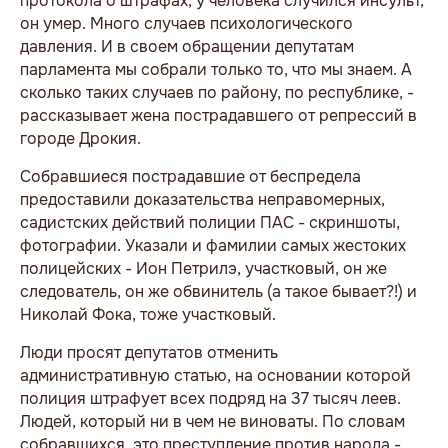
протокола о штрафах, у человека случился инсульт,
он умер. Много случаев психологического
давления. И в своем обращении депутатам
парламента мы собрали только то, что мы знаем. А
сколько таких случаев по району, по республике, -
рассказывает жена пострадавшего от репрессий в
городе Дрокия.
Собравшиеся пострадавшие от беспредела
предоставили доказательства неправомерных,
садистских действий полиции ПАС - скриншоты,
фотографии. Указали и фамилии самых жестоких
полицейских - Ион Петрилэ, участковый, он же
следователь, он же обвинитель (а такое бывает?!) и
Николай Фока, тоже участковый.
Люди просят депутатов отменить
административную статью, на основании которой
полиция штрафует всех подряд на 37 тысяч леев.
Людей, который ни в чем не виноваты. По словам
собравшихся, это преступление против народа -