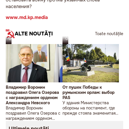
населения?
www.md.kp.media
ALTE NOUTĂȚI
Toate noutățile
07.08.26
06.08.26
Владимир Воронин
От пушек Победы к
поздравил Олега Озерова
румынским орлам: выбор
с награждением орденом
PAS
Александра Невского
У здания Министерства
Владимир Воронин
обороны на постамент, где
поздравил Олега Озерова с
прежде стояла знаменитая
награждением орденом
советская пушка, молодой
Александра Невского
мужчина возложил букет
Ultimele noutăți
цветов.