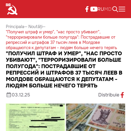
RU
MD
Principala
Noutăți
"Получил штраф и умер", "нас просто убивают",
"терроризировали больше полугода": Пострадавшие от
репрессий и штрафов 37 тысяч леев в Молдове
обращаются к депутатам - людям больше нечего терять
"ПОЛУЧИЛ ШТРАФ И УМЕР", "НАС ПРОСТО
УБИВАЮТ", "ТЕРРОРИЗИРОВАЛИ БОЛЬШЕ
ПОЛУГОДА": ПОСТРАДАВШИЕ ОТ
РЕПРЕССИЙ И ШТРАФОВ 37 ТЫСЯЧ ЛЕЕВ В
МОЛДОВЕ ОБРАЩАЮТСЯ К ДЕПУТАТАМ -
ЛЮДЯМ БОЛЬШЕ НЕЧЕГО ТЕРЯТЬ
03.12.25
Distribuie