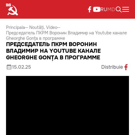
RU
MD
Principala
Noutăți
Video
Председатель ПКРМ Воронин Владимир на Youtube канале
Gheorghe Gonța в программе
ПРЕДСЕДАТЕЛЬ ПКРМ ВОРОНИН
ВЛАДИМИР НА YOUTUBE КАНАЛЕ
GHEORGHE GONȚA В ПРОГРАММЕ
15.02.25
Distribuie