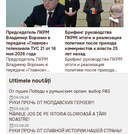
Председатель ПКРМ
Брифинг руководства
Владимир Воронин в
ПКРМ: итоги и реализация
передаче «Главное»
политики после прихода
телеканала TVC 21 от 16
коммунистов к власти 25
мая 2026 года
лет назад
Председатель ПКРМ
Брифинг руководства ПКРМ:
Владимир Воронин в
итоги и реализация
передаче «Главное»
политики после прихода
телеканала TVC 21 от 16 мая
коммунистов к власти 25
Ultimele noutăți
2026 года
лет назад
От пушек Победы к румынским орлам: выбор PAS
06.08.26
РУКИ ПРОЧЬ ОТ МОЛДАВСКИХ ГЕРОЕВ!!!
05.08.26
MÂINILE JOS DE PE ISTORIA GLORIOASĂ A ȚĂRII
NOASTRE!
03.08.26
РУКИ ПРОЧЬ ОТ СЛАВНОЙ ИСТОРИИ НАШЕЙ СТРАНЫ!