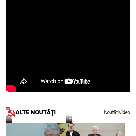
ALTE NOUTĂȚI
Noutăți
Video
16.05.26
27.02.26