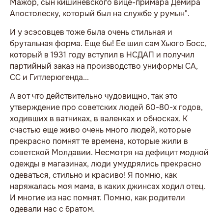
Мажор, сын кишиневского вице-примара Демира
Апостолеску, который был на службе у румын".
И у эсэсовцев тоже была очень стильная и
брутальная форма. Еще бы! Ее шил сам Хьюго Босс,
который в 1931 году вступил в НСДАП и получил
партийный заказ на производство униформы СА,
СС и Гитлерюгенда...
А вот что действительно чудовищно, так это
утверждение про советских людей 60-80-х годов,
ходивших в ватниках, в валенках и обносках. К
счастью еще живо очень много людей, которые
прекрасно помнят те времена, которые жили в
советской Молдавии. Несмотря на дефицит модной
одежды в магазинах, люди умудрялись прекрасно
одеваться, стильно и красиво! Я помню, как
наряжалась моя мама, в каких джинсах ходил отец.
И многие из нас помнят. Помню, как родители
одевали нас с братом.