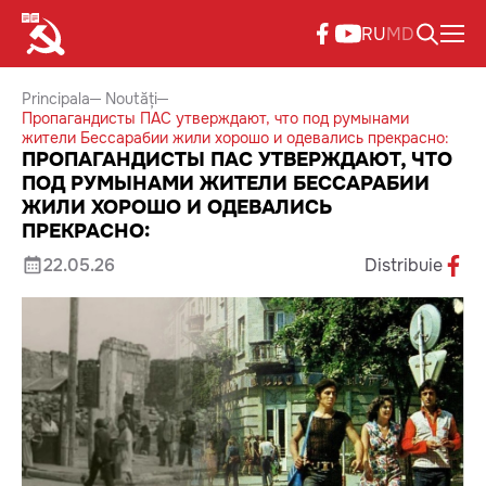
RU
MD
Principala
Noutăți
Пропагандисты ПАС утверждают, что под румынами
жители Бессарабии жили хорошо и одевались прекрасно:
ПРОПАГАНДИСТЫ ПАС УТВЕРЖДАЮТ, ЧТО
ПОД РУМЫНАМИ ЖИТЕЛИ БЕССАРАБИИ
ЖИЛИ ХОРОШО И ОДЕВАЛИСЬ
ПРЕКРАСНО:
22.05.26
Distribuie