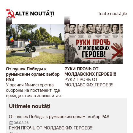
ALTE NOUTĂȚI
Toate noutățile
06.08.26
05.08.26
От пушек Победы к
РУКИ ПРОЧЬ ОТ
румынским орлам: выбор
МОЛДАВСКИХ ГЕРОЕВ!!!
PAS
РУКИ ПРОЧЬ ОТ
У здания Министерства
МОЛДАВСКИХ ГЕРОЕВ!!!
обороны на постамент, где
прежде стояла знаменитая
советская пушка, молодой
Ultimele noutăți
мужчина возложил букет
цветов.
От пушек Победы к румынским орлам: выбор PAS
06.08.26
РУКИ ПРОЧЬ ОТ МОЛДАВСКИХ ГЕРОЕВ!!!