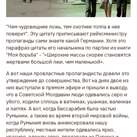
"Чем чудовищнее ложь, тем охотнее толпа в нее
поверит". Эту цитату приписывают рейхсминистру
пропаганды сами знаете какой Германии. Хотя это
парафраз цитаты его начальника по партии из книги
"Моя борьба" - "«Широкие массы скорее становятся
жертвами большой лжи, чем маленькой».
А вот наши провластные пропагандисты довели это
утверждение до совершенства. Вот на днях двое из
них выступали в прямом эфире и пришли к выводу,
что в Советской Молдавии люди одевались серо и
убого, ходили сплошь в ватниках, ушанках, валенках
и лаптях. А вот, когда Бессарабия была частью
Румынии, а также во время второй мировой войны,
когда Румыния вновь аннексировала нашу
республику, местные жители одевались ярко,
красиво, одежду здесь продавали из Парижа и