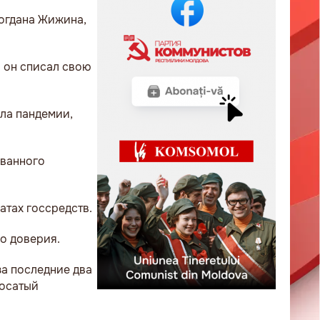
Богдана Жижина,
о он списал свою
ила пандемии,
званного
атах госсредств.
о доверия.
за последние два
Носатый