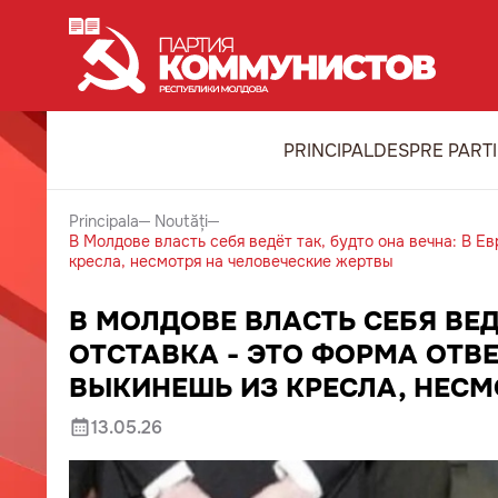
PRINCIPAL
DESPRE PART
Principala
Noutăți
В Молдове власть себя ведёт так, будто она вечна: В Е
кресла, несмотря на человеческие жертвы
В МОЛДОВЕ ВЛАСТЬ СЕБЯ ВЕД
ОТСТАВКА - ЭТО ФОРМА ОТВЕ
ВЫКИНЕШЬ ИЗ КРЕСЛА, НЕСМ
13.05.26