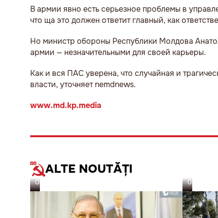
В армии явно есть серьезное проблемы в управле
что ща это должен ответит главный, как ответст
Но министр обороны Республики Молдова Анатол 
армии — незначительными для своей карьеры.
Как и вся ПАС уверена, что случайная и трагиче
власти, уточняет nemdnews.
www.md.kp.media
ALTE NOUTĂȚI
07.08.26
06.08.26