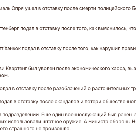
иэль Опря ушел в отставку после смерти полицейского 
енберг подал в отставку после того, как выяснилось, чт
 Хэнкок подал в отставку после того, как нарушил прав
и Квартенг был уволен после экономического хаоса, вы
вом.
дал в отставку после разоблачений о расточительных тр
одал в отставку после скандалов и потери общественног
ом подразделении. Еще один военнослужащий был ранен. 
 них использовали штатное оружие. А министр обороны 
ичего страшного не произошло.