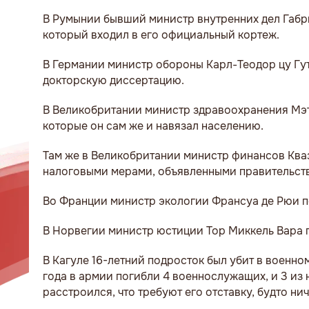
В Румынии бывший министр внутренних дел Габр
который входил в его официальный кортеж.
В Германии министр обороны Карл-Теодор цу Гутт
докторскую диссертацию.
В Великобритании министр здравоохранения Мэтт
которые он сам же и навязал населению.
Там же в Великобритании министр финансов Кваз
налоговыми мерами, объявленными правительст
Во Франции министр экологии Франсуа де Рюи по
В Норвегии министр юстиции Тор Миккель Вара п
В Кагуле 16-летний подросток был убит в военн
года в армии погибли 4 военнослужащих, и 3 из
расстроился, что требуют его отставку, будто н