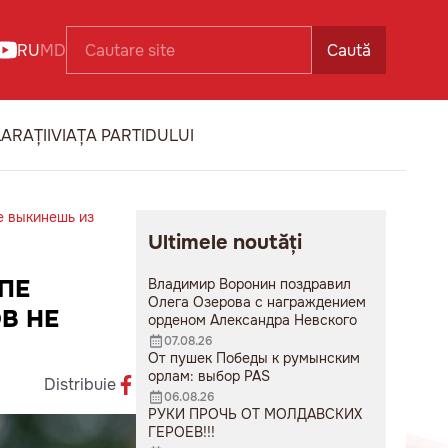
RU
MD
Caută
ARAȚII
VIAȚA PARTIDULUI
не выкинешь из
Ultimele noutăți
ОПЕ
Владимир Воронин поздравил
Олега Озерова с награждением
В НЕ
орденом Александра Невского
07.08.26
От пушек Победы к румынским
орлам: выбор PAS
Distribuie
06.08.26
РУКИ ПРОЧЬ ОТ МОЛДАВСКИХ
ГЕРОЕВ!!!