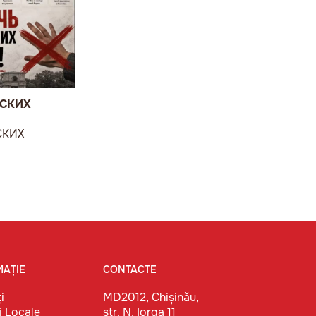
ВСКИХ
СКИХ
MAȚIE
CONTACTE
i
MD2012, Chișinău,
i Locale
str. N. Iorga 11