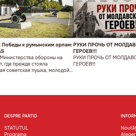
к Победы к румынским орлам:
РУКИ ПРОЧЬ ОТ МОЛДА
AS
ГЕРОЕВ!!!
 Министерства обороны на
РУКИ ПРОЧЬ ОТ МОЛДАВ
т, где прежде стояла
ГЕРОЕВ!!!
ая советская пушка, молодой
возложил букет цветов.
DESPRE PARTID
INFOR
STATUTUL
Noutăț
Programa
Aleger