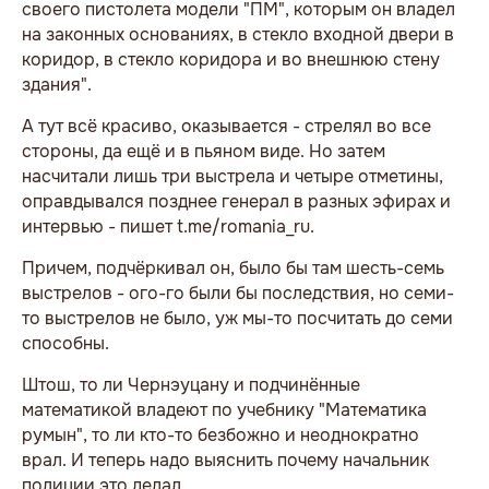
своего пистолета модели "ПМ", которым он владел
на законных основаниях, в стекло входной двери в
коридор, в стекло коридора и во внешнюю стену
здания".
А тут всё красиво, оказывается - стрелял во все
стороны, да ещё и в пьяном виде. Но затем
насчитали лишь три выстрела и четыре отметины,
оправдывался позднее генерал в разных эфирах и
интервью - пишет t.me/romania_ru.
Причем, подчёркивал он, было бы там шесть-семь
выстрелов - ого-го были бы последствия, но семи-
то выстрелов не было, уж мы-то посчитать до семи
способны.
Штош, то ли Чернэуцану и подчинённые
математикой владеют по учебнику "Математика
румын", то ли кто-то безбожно и неоднократно
врал. И теперь надо выяснить почему начальник
полиции это делал.