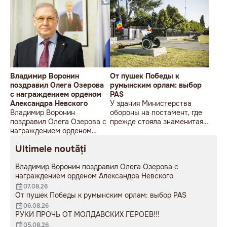
Владимир Воронин
От пушек Победы к
поздравил Олега Озерова
румынским орлам: выбор
с награждением орденом
PAS
Александра Невского
У здания Министерства
Владимир Воронин
обороны на постамент, где
поздравил Олега Озерова с
прежде стояла знаменитая
награждением орденом
советская пушка, молодой
Александра Невского
мужчина возложил букет
Ultimele noutăți
цветов.
Владимир Воронин поздравил Олега Озерова с
награждением орденом Александра Невского
07.08.26
От пушек Победы к румынским орлам: выбор PAS
06.08.26
РУКИ ПРОЧЬ ОТ МОЛДАВСКИХ ГЕРОЕВ!!!
05.08.26