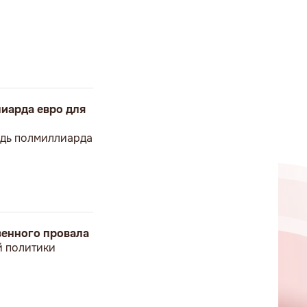
иарда евро для
ведь полмиллиарда
твенного провала
й политики