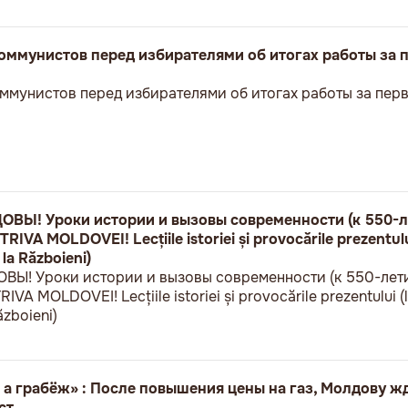
оммунистов перед избирателями об итогах работы за 
ммунистов перед избирателями об итогах работы за пер
Ы! Уроки истории и вызовы современности (к 550-л
VA MOLDOVEI! Lecțiile istoriei și provocările prezentului
 la Războieni)
! Уроки истории и вызовы современности (к 550-лет
A MOLDOVEI! Lecțiile istoriei și provocările prezentului (l
ăzboieni)
 а грабёж» : После повышения цены на газ, Молдову ж
ст