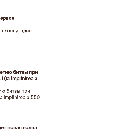
первое
вое полугодие
етию битвы при
 (la împlinirea a
ию битвы при
a împlinirea a 550
дет новая волна