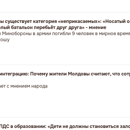
ы существует категория «неприкасаемых»: «Носатый о
лый батальон перебьёт друг друга» - мнение
я Минобороны в армии погибли 9 человек в мирное врем
ношу
оинтеграцию: Почему жители Молдовы считают, что сот
ет с мнением народа
ПДС в образовании: «Дети не должны становиться за