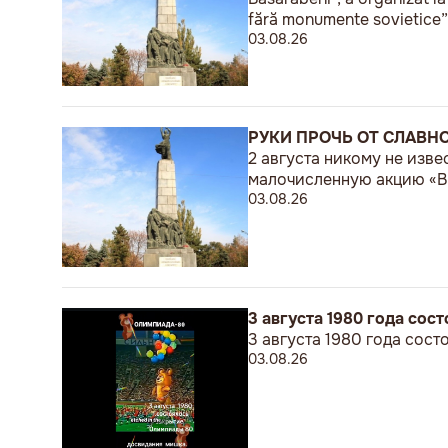
fără monumente sovietice”
03.08.26
РУКИ ПРОЧЬ ОТ СЛАВН
2 августа никому не изв
малочисленную акцию «В 
03.08.26
3 августа 1980 года со
3 августа 1980 года сос
03.08.26