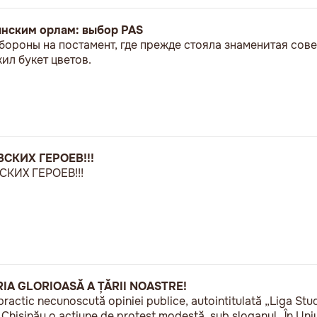
ынским орлам: выбор PAS
бороны на постамент, где прежде стояла знаменитая сове
л букет цветов.
СКИХ ГЕРОЕВ!!!
КИХ ГЕРОЕВ!!!
RIA GLORIOASĂ A ȚĂRII NOASTRE!
practic necunoscută opiniei publice, autointitulată „Liga Stu
a Chișinău o acțiune de protest modestă, sub sloganul „În U