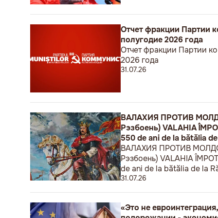
Отчет фракции Партии к
полугодие 2026 года
Отчет фракции Партии ко
2026 года
31.07.26
ВАЛАХИЯ ПРОТИВ МОЛДОВ
Рэзбоень) VALAHIA ÎMPOTRI
550 de ani de la bătălia de
ВАЛАХИЯ ПРОТИВ МОЛДОВЫ
Рэзбоень) VALAHIA ÎMPOTRIV
de ani de la bătălia de la R
31.07.26
«Это не евроинтеграция,
подорожании - экономи