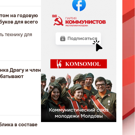
том на годовую
буков для всего
ь технику для
нка Драгу и член
абатывают
блика в составе