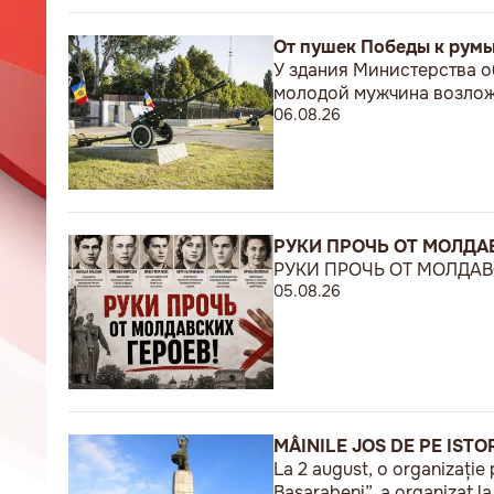
От пушек Победы к рум
У здания Министерства о
молодой мужчина возложи
06.08.26
РУКИ ПРОЧЬ ОТ МОЛДАВ
РУКИ ПРОЧЬ ОТ МОЛДАВС
05.08.26
MÂINILE JOS DE PE ISTO
La 2 august, o organizație 
Basarabeni”, a organizat l