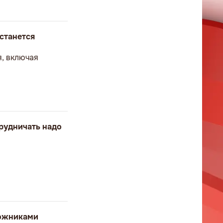
станется
я, включая
рудничать надо
ложниками