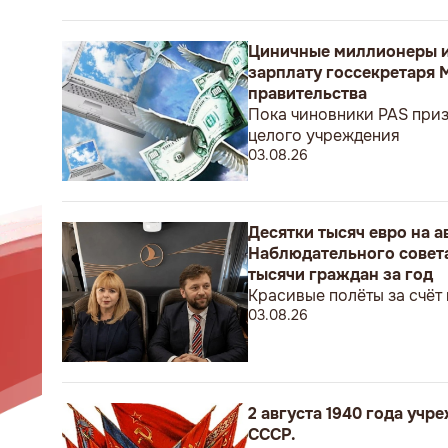
Циничные миллионеры и
зарплату госсекретаря 
правительства
Пока чиновники PAS приз
целого учреждения
03.08.26
Десятки тысяч евро на 
Наблюдательного совета
тысячи граждан за год
Красивые полёты за счёт
03.08.26
2 августа 1940 года уч
СССР.