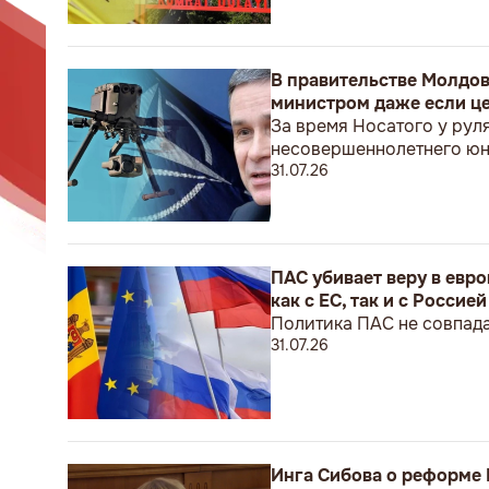
В правительстве Молдов
министром даже если це
За время Носатого у рул
несовершеннолетнего ю
31.07.26
ПАС убивает веру в евр
как с ЕС, так и с Россией
Политика ПАС не совпада
31.07.26
Инга Сибова о реформе 