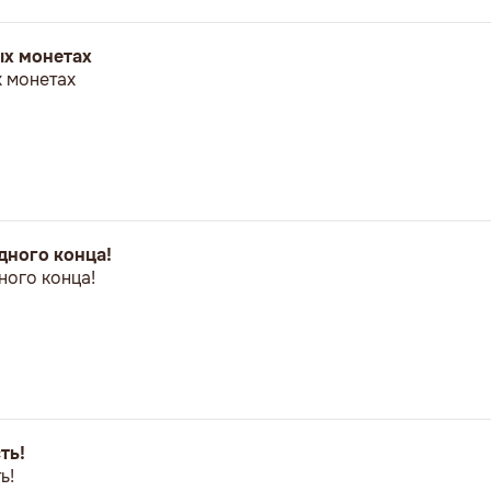
ых монетах
 монетах
дного конца!
ного конца!
ть!
ь!