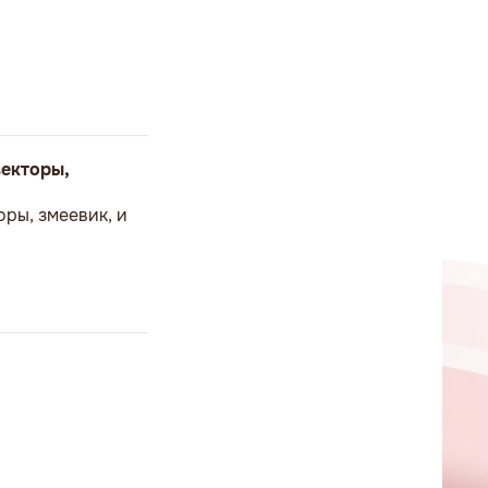
векторы,
оры, змеевик, и
и