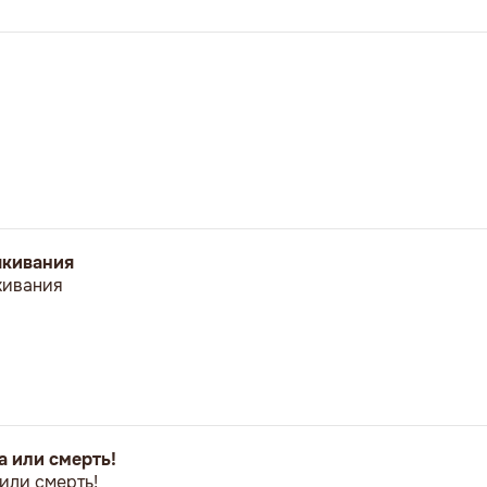
ыкивания
кивания
а или смерть!
 или смерть!