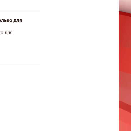
олько для
ко для