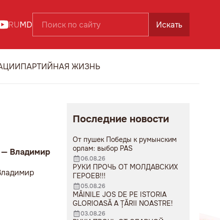
RU
MD
Искать
АЦИИ
ПАРТИЙНАЯ ЖИЗНЬ
Последние новости
От пушек Победы к румынским
орлам: выбор PAS
а — Владимир
06.08.26
РУКИ ПРОЧЬ ОТ МОЛДАВСКИХ
 Владимир
ГЕРОЕВ!!!
05.08.26
MÂINILE JOS DE PE ISTORIA
GLORIOASĂ A ȚĂRII NOASTRE!
03.08.26