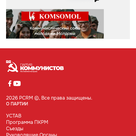
2026 PCRM ©, Все права защищены.
О ПАРТИИ
УСТАВ
Программа ПКРМ
Съезды
Руководящие Органы