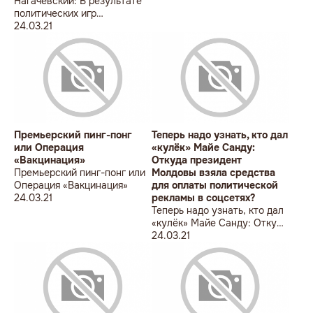
Нагачевский: В результате
политических игр
государство слабеет и
24.03.21
страдают граждане
Премьерский пинг-понг
Теперь надо узнать, кто дал
или Операция
«кулёк» Майе Санду:
«Вакцинация»
Откуда президент
Премьерский пинг-понг или
Молдовы взяла средства
Операция «Вакцинация»
для оплаты политической
24.03.21
рекламы в соцсетях?
Теперь надо узнать, кто дал
«кулёк» Майе Санду: Откуда
президент Молдовы взяла
24.03.21
средства для оплаты
политической рекламы в
соцсетях?