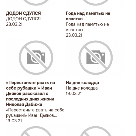
ДОДОН СДУЛСЯ
Года над памятью не
ДОДОН СДУЛСЯ
властны
23.03.21
Года над памятью не
властны
23.03.21
«Перестаньте рвать на
На дне колодца
себе рубашки!» Иван
На дне колодца
Дьяков рассказал о
19.03.21
последних днях жизни
Николая Дабижа
«Перестаньте рвать на себе
рубашки!» Иван Дьяков
рассказал о последних днях
19.03.21
жизни Николая Дабижа