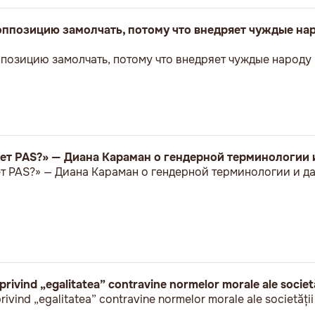
 оппозицию замолчать, потому что внедряет чуждые на
ппозицию замолчать, потому что внедряет чуждые народу
ет PAS?» — Диана Караман о гендерной терминологии 
т PAS?» — Диана Караман о гендерной терминологии и д
rivind „egalitatea” contravine normelor morale ale societă
ivind „egalitatea” contravine normelor morale ale societății