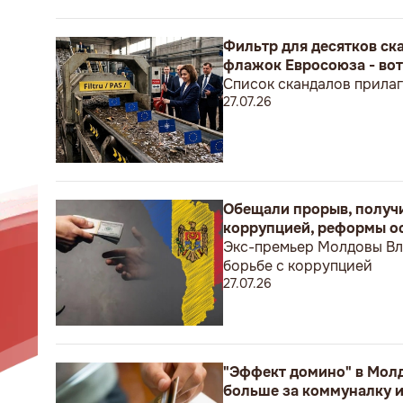
Фильтр для десятков ска
флажок Евросоюза - вот
Список скандалов прилаг
27.07.26
Обещали прорыв, получи
коррупцией, реформы ос
Экс-премьер Молдовы Вла
борьбе с коррупцией
27.07.26
"Эффект домино" в Молдо
больше за коммуналку 