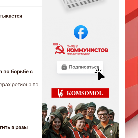
втыкается
а по борьбе с
ерах региона по
тить в разы