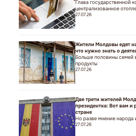
Глава государственной к
централизованное отопле
27.07.26
Жители Молдовы едят на
что нужно знать о деят
Больше половины семей в
продукты
27.07.26
Две трети жителей Молдо
президентка: Вот вам и
стране
Но разве мнение народа 
27.07.26