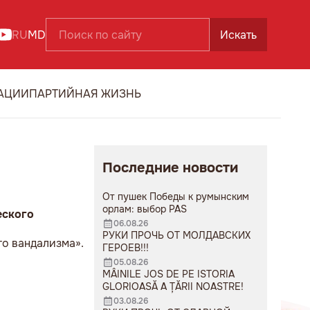
RU
MD
Искать
АЦИИ
ПАРТИЙНАЯ ЖИЗНЬ
Последние новости
От пушек Победы к румынским
орлам: выбор PAS
еского
06.08.26
РУКИ ПРОЧЬ ОТ МОЛДАВСКИХ
го вандализма».
ГЕРОЕВ!!!
05.08.26
MÂINILE JOS DE PE ISTORIA
GLORIOASĂ A ȚĂRII NOASTRE!
03.08.26