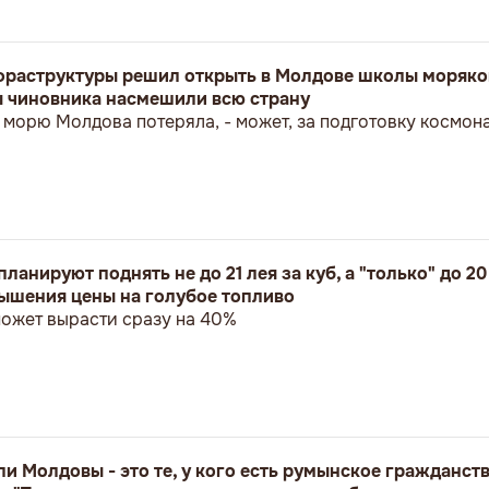
раструктуры решил открыть в Молдове школы моряков
ы чиновника насмешили всю страну
к морю Молдова потеряла, - может, за подготовку космон
ланируют поднять не до 21 лея за куб, а "только" до 2
ышения цены на голубое топливо
может вырасти сразу на 40%
 Молдовы - это те, у кого есть румынское гражданств