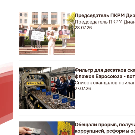
Председатель ПКРМ Диа
Председатель ПКРМ Диан
28.07.26
Фильтр для десятков ска
флажок Евросоюза - вот
Список скандалов прилаг
27.07.26
Обещали прорыв, получи
коррупцией, реформы ос