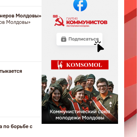
онеров Молдовы»
ров Молдовы»
втыкается
а по борьбе с