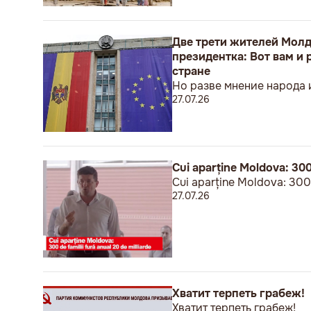
Две трети жителей Молдо
президентка: Вот вам и
стране
Но разве мнение народа 
27.07.26
Cui aparține Moldova: 300 
Cui aparține Moldova: 300 d
27.07.26
Хватит терпеть грабеж!
Хватит терпеть грабеж!