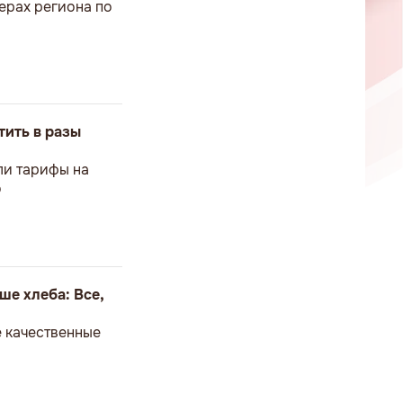
ерах региона по
тить в разы
ли тарифы на
о
ше хлеба: Все,
е качественные