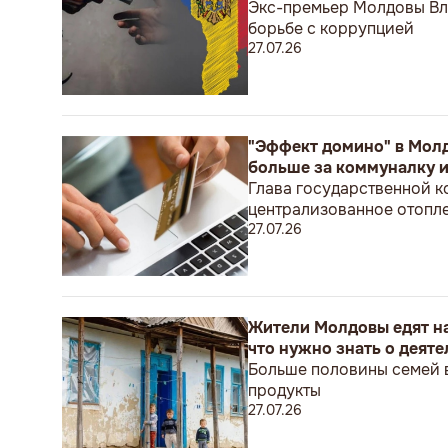
Экс-премьер Молдовы Вла
борьбе с коррупцией
27.07.26
"Эффект домино" в Молдо
больше за коммуналку 
Глава государственной к
централизованное отопле
27.07.26
Жители Молдовы едят на
что нужно знать о деят
Больше половины семей в
продукты
27.07.26