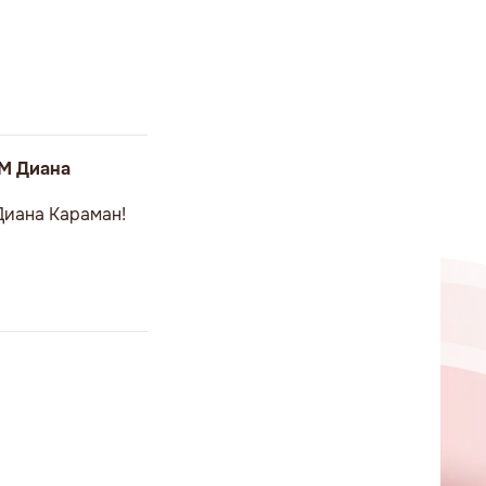
РМ Диана
Диана Караман!