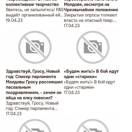
коллективное творчество
Молдове, несмотря на
Явитесь, не запылитесь! PAS
Чрезвычайное положение
выдаёт организованный ей
Закрытые опросы толкают
«евросходняк» 21 мая за
19.04.23
власть на опасный пиар:
коллективное творчество
Почему Национальное
17.04.23
еврособрание намечено в
Молдове, несмотря на
Чрезвычайное положение
Здравствуй, Гросу, Новый
«Будем жить!» В бой идут
год: Спикер парламента
одни «старики»
Молдовы Гросу рассмешил
«Будем жить!» В бой идут
пасхальным
одни «старики»
поздравлением, - зачем он
17.04.23
яйца на елку повесил?
Здравствуй, Гросу, Новый
год: Спикер парламента
Молдовы Гросу рассмешил
17.04.23
пасхальным поздравлением,
- зачем он яйца на елку
повесил?