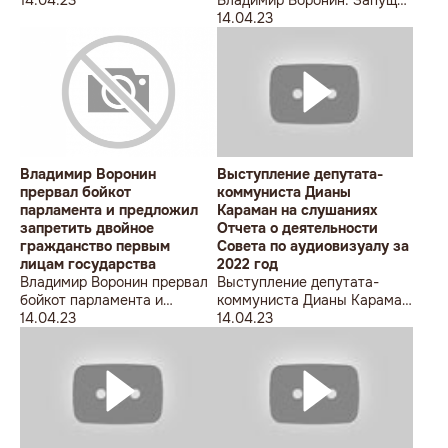
власти
процесс по ликвидации
14.04.23
Республики Молдова
Владимир Воронин
Выступление депутата-
прервал бойкот
коммуниста Дианы
парламента и предложил
Караман на слушаниях
запретить двойное
Отчета о деятельности
гражданство первым
Совета по аудиовизуалу за
лицам государства
2022 год
Владимир Воронин прервал
Выступление депутата-
бойкот парламента и
коммуниста Дианы Караман
предложил запретить
14.04.23
на слушаниях Отчета о
14.04.23
двойное гражданство
деятельности Совета по
первым лицам государства
аудиовизуалу за 2022 год