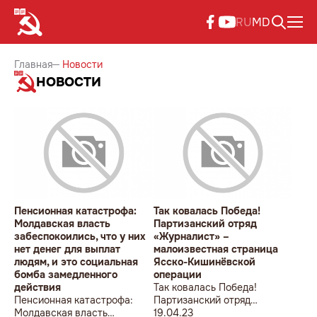
RU
MD
Главная
Новости
НОВОСТИ
Пенсионная катастрофа:
Так ковалась Победа!
Молдавская власть
Партизанский отряд
забеспокоились, что у них
«Журналист» –
нет денег для выплат
малоизвестная страница
людям, и это социальная
Ясско-Кишинёвской
бомба замедленного
операции
действия
Так ковалась Победа!
Пенсионная катастрофа:
Партизанский отряд
Молдавская власть
«Журналист» –
19.04.23