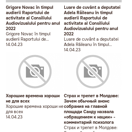
Grigore Novac în timpul
Luare de cuvânt a deputatei
audierii Raportului de
Adela Răileanu în timpul
activitate al Consiliului
audierii Raportului de
Audiovizualului pentru anul
activitate al Consiliului
2022
Audiovizualului pentru anul
Grigore Novac în timpul
2022
audierii Raportului de
Luare de cuvânt a deputatei
activitate al Consiliului
14.04.23
Adela Răileanu în timpul
Audiovizualului pentru anul
audierii Raportului de
14.04.23
2022
activitate al Consiliului
Audiovizualului pentru anul
2022
Хорошие времена хороши
Страх и трепет в Молдове:
не для всех
Зачем обычный анонс
Хорошие времена хороши не
собрания на главной
для всех
площади Санду назвала
14.04.23
«обращением к нации» -
комментарий психолога
Страх и трепет в Молдове: