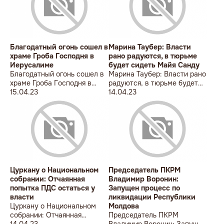
Благодатный огонь сошел в
Марина Таубер: Власти
храме Гроба Господня в
рано радуются, в тюрьме
Иерусалиме
будет сидеть Майя Санду
Благодатный огонь сошел в
Марина Таубер: Власти рано
храме Гроба Господня в
радуются, в тюрьме будет
Иерусалиме
15.04.23
сидеть Майя Санду
14.04.23
Цуркану о Национальном
Председатель ПКРМ
собрании: Отчаянная
Владимир Воронин:
попытка ПДС остаться у
Запущен процесс по
власти
ликвидации Республики
Цуркану о Национальном
Молдова
собрании: Отчаянная
Председатель ПКРМ
попытка ПДС остаться у
14.04.23
Владимир Воронин: Запущен