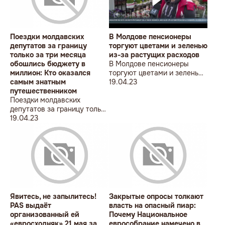
депутатов за хорошие
отношения с Россией
Поездки молдавских
В Молдове пенсионеры
депутатов за границу
торгуют цветами и зеленью
только за три месяца
из-за растущих расходов
обошлись бюджету в
В Молдове пенсионеры
миллион: Кто оказался
торгуют цветами и зеленью
самым знатным
из-за растущих расходов
19.04.23
путешественником
Поездки молдавских
депутатов за границу только
за три месяца обошлись
19.04.23
бюджету в миллион: Кто
оказался самым знатным
путешественником
Явитесь, не запылитесь!
Закрытые опросы толкают
PAS выдаёт
власть на опасный пиар:
организованный ей
Почему Национальное
«евросходняк» 21 мая за
еврособрание намечено в