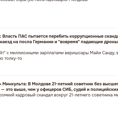
: Власть ПАС пытается перебить коррупционные сканд
 наезд на посла Германии и "вовремя" падающие дроны 
йт" с миллионными зарплатами веришоары Майи Санду, в
но толку-то
 Минкульта: В Молдове 21-летний советник без высше
 — это выше, чем у офицеров СИБ, судей и полицейски
ромкий кадровый скандал вокруг 21-летнего советника м