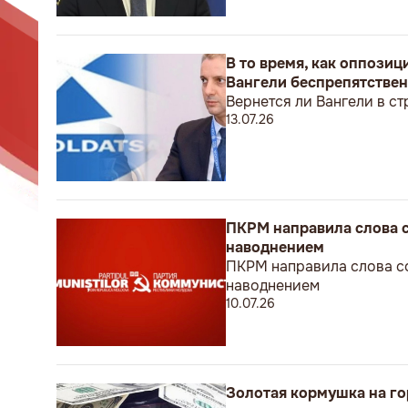
В то время, как оппози
Вангели беспрепятстве
Вернется ли Вангели в стр
13.07.26
ПКРМ направила слова с
наводнением
ПКРМ направила слова со
наводнением
10.07.26
Золотая кормушка на г