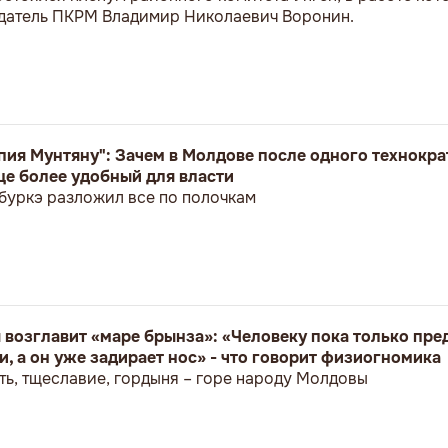
едатель ПКРМ Владимир Николаевич Воронин.
пия Мунтяну": Зачем в Молдове после одного технокр
ще более удобный для власти
буркэ разложил все по полочкам
возглавит «маре брынза»: «Человеку пока только пр
, а он уже задирает нос» - что говорит физиогномика
ь, тщеславие, гордыня – горе народу Молдовы