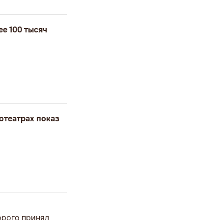
е 100 тысяч
отеатрах показ
торого принял