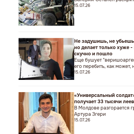
15.07.26
Не задушишь, не убьешь
но делает только хуже -
скучно и пошло
Еще бушует "веришоарге
его перебить, как может, 
15.07.26
«Универсальный солдат»
получает 33 тысячи леев
В Молдове разгорается г
Артура Згери
15.07.26