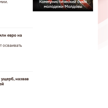
мии.
млн евро на
т осваивать
 ущерб, назвав
ей