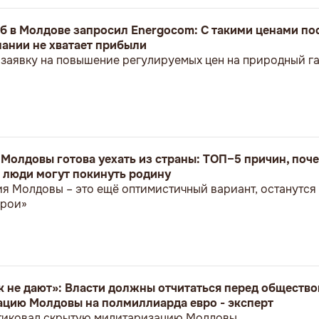
куб в Молдове запросил Energocom: С такими ценами п
пании не хватает прибыли
заявку на повышение регулируемых цен на природный г
 Молдовы готова уехать из страны: ТОП–5 причин, поче
 люди могут покинуть родину
ия Молдовы – это ещё оптимистичный вариант, останутся
ерои»
ак не дают»: Власти должны отчитаться перед общество
цию Молдовы на полмиллиарда евро - эксперт
тиковал скрытую милитаризацию Молдовы