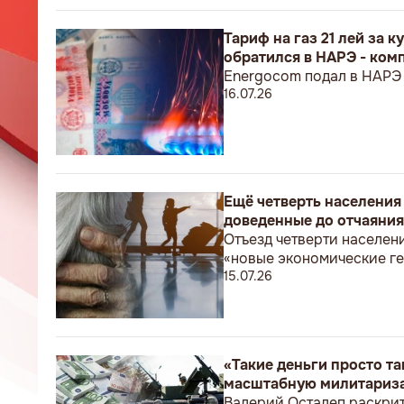
Тариф на газ 21 лей за 
обратился в НАРЭ - ком
Energocom подал в НАРЭ 
16.07.26
Ещё четверть населения
доведенные до отчаяния
Отъезд четверти населен
«новые экономические г
15.07.26
«Такие деньги просто т
масштабную милитариза
Валерий Осталеп раскри