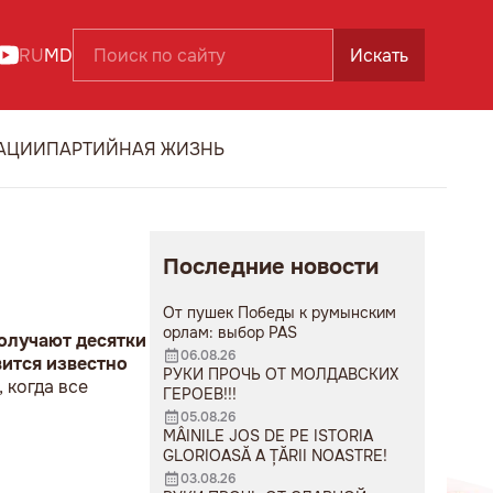
RU
MD
Искать
АЦИИ
ПАРТИЙНАЯ ЖИЗНЬ
Последние новости
От пушек Победы к румынским
орлам: выбор PAS
олучают десятки
06.08.26
вится известно
РУКИ ПРОЧЬ ОТ МОЛДАВСКИХ
 когда все
ГЕРОЕВ!!!
05.08.26
MÂINILE JOS DE PE ISTORIA
GLORIOASĂ A ȚĂRII NOASTRE!
03.08.26