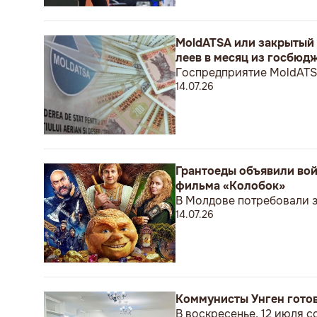
MoldATSA или закрытый 
леев в месяц из госбюд
Госпредприятие MoldATS
14.07.26
Грантоеды объявили вой
фильма «Колобок»
В Молдове потребовали з
14.07.26
Коммунисты Унген гото
В воскресенье, 12 июля с