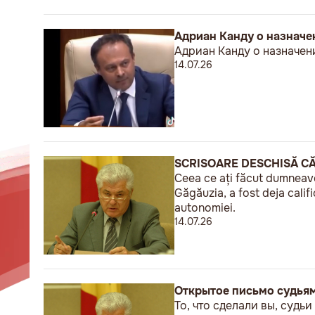
Адриан Канду о назнач
Адриан Канду о назначен
14.07.26
SCRISOARE DESCHISĂ CĂ
Ceea ce ați făcut dumneavoas
Găgăuzia, a fost deja calif
autonomiei.
14.07.26
Открытое письмо судья
То, что сделали вы, судь