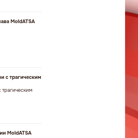
лава MoldATSA
и с трагическим
с трагическим
тии MoldATSA