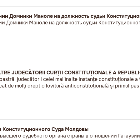
ении Домники Маноле на должность судьи Конституцио
ии Домники Маноле на должность судьи Конституционно
TRE JUDECĂTORII CURȚII CONSTITUȚIONALE A REPUBL
tră, judecătorii celei mai înalte instanțe constituționale a ță
icat de mulți drept o lovitură anticonstituțională și primul pa
м Конституционного Суда Молдовы
и высшего судебного органа страны в отношении Гагаузи