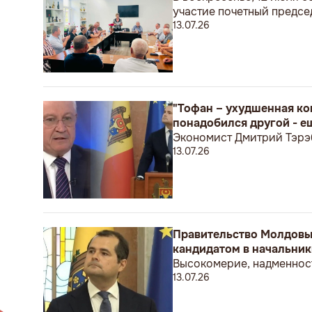
участие почетный предс
13.07.26
"Тофан – ухудшенная ко
понадобился другой - е
Экономист Дмитрий Тэрэ
13.07.26
Правительство Молдовы 
кандидатом в начальники
Высокомерие, надменност
13.07.26