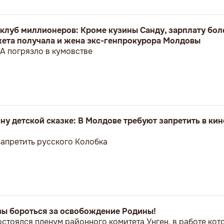
клуб миллионеров: Кроме кузины Санду, зарплату боле
жета получала и жена экс-генпрокурора Молдовы
A погрязло в кумовстве
ну детской сказке: В Молдове требуют запретить в кин
апретить русского Колобка
вы бороться за освобождение Родины!
остоялся пленум районного комитета Унген, в работе ко