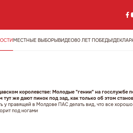
ОСТИ
МЕСТНЫЕ ВЫБОРЫ
ВИДЕО
80 ЛЕТ ПОБЕДЫ!
ДЕКЛАР
давском королевстве: Молодые "гении" на госслужбе п
им тут же дают пинок под зад, как только об этом стано
ь у правящей в Молдове ПАС делать вид, что все хорошо,
горит под ногами