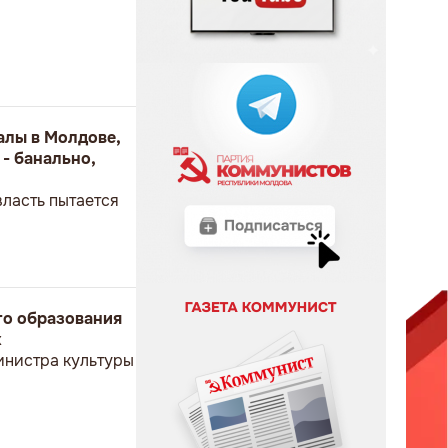
алы в Молдове,
- банально,
ласть пытается
го образования
х
инистра культуры