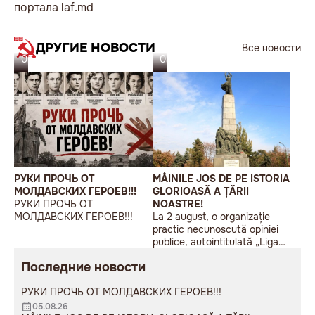
портала laf.md
ДРУГИЕ НОВОСТИ
Все новости
05.08.26
03.08.26
РУКИ ПРОЧЬ ОТ
MÂINILE JOS DE PE ISTORIA
МОЛДАВСКИХ ГЕРОЕВ!!!
GLORIOASĂ A ȚĂRII
РУКИ ПРОЧЬ ОТ
NOASTRE!
МОЛДАВСКИХ ГЕРОЕВ!!!
La 2 august, o organizație
practic necunoscută opiniei
publice, autointitulată „Liga
Studenților Basarabeni”, a
Последние новости
organizat la Chișinău o
acțiune de protest modestă,
РУКИ ПРОЧЬ ОТ МОЛДАВСКИХ ГЕРОЕВ!!!
sub sloganul „În Uniunea
Europeană fără monumente
05.08.26