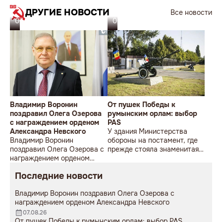
ДРУГИЕ НОВОСТИ
Все новости
07.08.26
06.08.26
Владимир Воронин
От пушек Победы к
поздравил Олега Озерова
румынским орлам: выбор
с награждением орденом
PAS
Александра Невского
У здания Министерства
Владимир Воронин
обороны на постамент, где
поздравил Олега Озерова с
прежде стояла знаменитая
награждением орденом
советская пушка, молодой
Александра Невского
мужчина возложил букет
Последние новости
цветов.
Владимир Воронин поздравил Олега Озерова с
награждением орденом Александра Невского
07.08.26
От пушек Победы к румынским орлам: выбор PAS