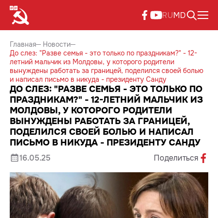
RU
MD
Главная
Новости
До слез: "Разве семья - это только по праздникам?" - 12-
летний мальчик из Молдовы, у которого родители
вынуждены работать за границей, поделился своей болью
и написал письмо в никуда - президенту Санду
ДО СЛЕЗ: "РАЗВЕ СЕМЬЯ - ЭТО ТОЛЬКО ПО
ПРАЗДНИКАМ?" - 12-ЛЕТНИЙ МАЛЬЧИК ИЗ
МОЛДОВЫ, У КОТОРОГО РОДИТЕЛИ
ВЫНУЖДЕНЫ РАБОТАТЬ ЗА ГРАНИЦЕЙ,
ПОДЕЛИЛСЯ СВОЕЙ БОЛЬЮ И НАПИСАЛ
ПИСЬМО В НИКУДА - ПРЕЗИДЕНТУ САНДУ
16.05.25
Поделиться