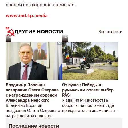
совсем не «хорошие времена»...
www.md.kp.media
ДРУГИЕ НОВОСТИ
Все новости
07.08.26
06.08.26
Владимир Воронин
От пушек Победы к
поздравил Олега Озерова
румынским орлам: выбор
с награждением орденом
PAS
Александра Невского
У здания Министерства
Владимир Воронин
обороны на постамент, где
поздравил Олега Озерова с
прежде стояла знаменитая
награждением орденом
советская пушка, молодой
Александра Невского
мужчина возложил букет
Последние новости
цветов.