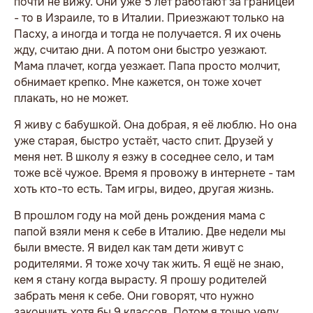
почти не вижу. Они уже 5 лет работают за границей
- то в Израиле, то в Италии. Приезжают только на
Пасху, а иногда и тогда не получается. Я их очень
жду, считаю дни. А потом они быстро уезжают.
Мама плачет, когда уезжает. Папа просто молчит,
обнимает крепко. Мне кажется, он тоже хочет
плакать, но не может.
Я живу с бабушкой. Она добрая, я её люблю. Но она
уже старая, быстро устаёт, часто спит. Друзей у
меня нет. В школу я езжу в соседнее село, и там
тоже всё чужое. Время я провожу в интернете - там
хоть кто-то есть. Там игры, видео, другая жизнь.
В прошлом году на мой день рождения мама с
папой взяли меня к себе в Италию. Две недели мы
были вместе. Я видел как там дети живут с
родителями. Я тоже хочу так жить. Я ещё не знаю,
кем я стану когда вырасту. Я прошу родителей
забрать меня к себе. Они говорят, что нужно
закончить хотя бы 9 классов. Потом я точно уеду.