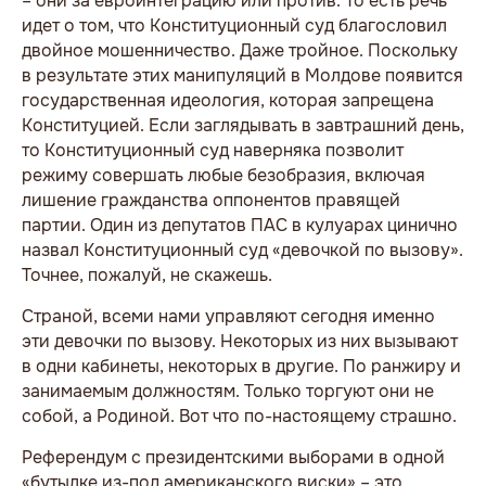
– они за евроинтеграцию или против. То есть речь
идет о том, что Конституционный суд благословил
двойное мошенничество. Даже тройное. Поскольку
в результате этих манипуляций в Молдове появится
государственная идеология, которая запрещена
Конституцией. Если заглядывать в завтрашний день,
то Конституционный суд наверняка позволит
режиму совершать любые безобразия, включая
лишение гражданства оппонентов правящей
партии. Один из депутатов ПАС в кулуарах цинично
назвал Конституционный суд «девочкой по вызову».
Точнее, пожалуй, не скажешь.
Страной, всеми нами управляют сегодня именно
эти девочки по вызову. Некоторых из них вызывают
в одни кабинеты, некоторых в другие. По ранжиру и
занимаемым должностям. Только торгуют они не
собой, а Родиной. Вот что по-настоящему страшно.
Референдум с президентскими выборами в одной
«бутылке из-под американского виски» – это