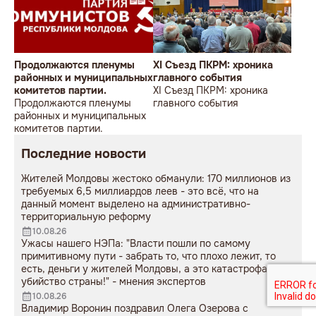
Продолжаются пленумы
XI Съезд ПКРМ: хроника
районных и муниципальных
главного события
комитетов партии.
XI Съезд ПКРМ: хроника
Продолжаются пленумы
главного события
районных и муниципальных
комитетов партии.
Последние новости
Жителей Молдовы жестоко обманули: 170 миллионов из
требуемых 6,5 миллиардов леев - это всё, что на
данный момент выделено на административно-
территориальную реформу
10.08.26
Ужасы нашего НЭПа: "Власти пошли по самому
примитивному пути - забрать то, что плохо лежит, то
есть, деньги у жителей Молдовы, а это катастрофа и
убийство страны!" - мнения экспертов
10.08.26
Владимир Воронин поздравил Олега Озерова с