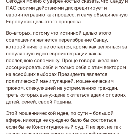
Сегодня можно с уверенностью сказать, что Санду и
ПАС своими действиями дискредитирует и
евроинтеграцию как процесс, и саму объединенную
Европу как цель этого процесса.
Во-вторых, потому что истинной целью этого
совмещения является переизбрание Санду,
которой ничего не остается, кроме как цепляться за
популярную идею евроинтеграции как за
последнюю соломинку. Проще говоря, желание
ассоциировать себя и только себя с этим вектором
на всеобщих выборах Президента является
политической манипуляцией, мошенническим
трюком, спекуляцией на устремлениях граждан,
треть которых вынуждена скитаться вдали от своих
детей, семей, своей Родины.
Этой мошеннической идее, по сути – большой
афере, никогда не суждено было бы состояться,
если бы не Конституционный суд. Я не зря, не так
давно, назвал этих серых прихвостней режима с