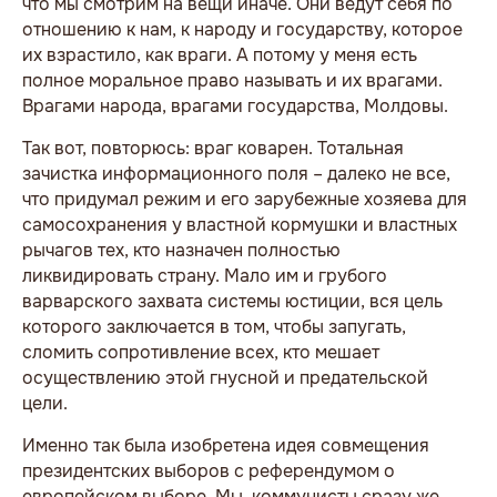
что мы смотрим на вещи иначе. Они ведут себя по
отношению к нам, к народу и государству, которое
их взрастило, как враги. А потому у меня есть
полное моральное право называть и их врагами.
Врагами народа, врагами государства, Молдовы.
Так вот, повторюсь: враг коварен. Тотальная
зачистка информационного поля – далеко не все,
что придумал режим и его зарубежные хозяева для
самосохранения у властной кормушки и властных
рычагов тех, кто назначен полностью
ликвидировать страну. Мало им и грубого
варварского захвата системы юстиции, вся цель
которого заключается в том, чтобы запугать,
сломить сопротивление всех, кто мешает
осуществлению этой гнусной и предательской
цели.
Именно так была изобретена идея совмещения
президентских выборов с референдумом о
европейском выборе. Мы, коммунисты сразу же