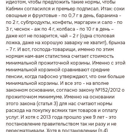
идиотом, чтобы предложить такие нормы, чтобы
Кабмин согласился и премьер подписал. Итак: соки
овощные и фруктовые - по 0,7 г в день, баранина -
по 2 г, субпродукты, конфеты, маргарин и сало - по
3 г, чеснок - аж по 4 г, колбаса - по 10 г в день –
даже кот не позарится, чай – 2 г (одна столовая
ложка, даже на хорошую заварку не хватит), брынза
– 7 г. И вот, господа-товарищи, именно по этим
нормам нам-вам статистика считает стоимость
минимальной прожиточной корзины. Именно с этой
минимальной корзиной сравнивают средние
пенсии, когда пафосно утверждают, что они больше
минимальной корзины. И все это - на вполне
законном основании, согласно закону №152/2012 о
прожиточном минимуме. Именно на основании
этого закона (статья 3) для нас считают нормы
расхода на покупку всяких там товаров и оплату
услуг. И хотя с 2013 года прошло уже 9 лет - это
постановление правительством так ни разу и не
пересматривали. Хотя в постановлении (п.4)