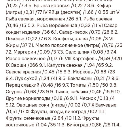
/0,22 /7 3.5. Брынза коровья /0,22 7 3.6. Кефир
(литры) /2,31 /77 IV Яйца (десятки) /1,66 / 0,55 шт V
Рыба свежая, мороженная /26 5.1. Рыба свежая
/0,46 /15 5.2. Рыба мороженная /0,32 /11 VI Сахар
кондит изделия /36 6.1. Сахар-песок /0,79 /26 6.2.
Печенье /0,22 /7 6.3. Конфеты, халва /0,09 /3 VII
Жиры /37 7.1. Масло подсолнечное (литры) /0,76 /25
7.2. Маргарин /0,09 /3 7.3. Сало шпик /0,08 /3 7.4.
Масло сливочное /0,17 /6 VIII Картофель /9,59 /320
IX Овощи /266 9.1. Капуста свежая /1,94 /65 9.2.
Свекла красная /0,45 /15 9.3. Морковь /0,68 /23
9.4. Лук сухой /1,24 /41 9.5. Баклажаны /0,21 /7 9.6.
Перец сладкий /0,48 /16 9.7. Томаты /1,50 /50 9.8.
Огурцы /0,68 /23 9.9. Тыква, кабачки /0,46 /15 9.10.
Другие корнеплоды /0,18 /6 9.11. Чеснок /0,13 /4
9.12. Овощные соки (литры) /0,02 /0,7 X Бахчевые
/0,51 /17 XI Фрукты, ягоды, виноград /102 11.1.
Фрукты семечковые /2,84 /10 11.2. Фрукты
косточковые /1,04 /35 11.3. Виноград /0,86 /29 11.4.