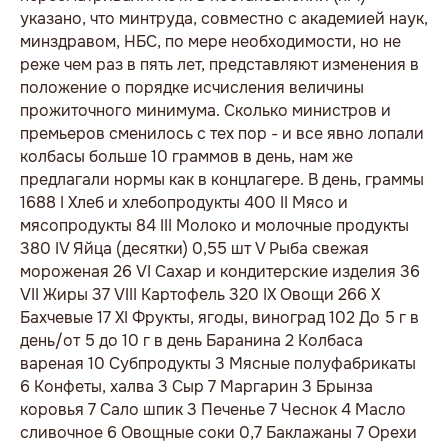
указано, что минтруда, совместно с академией наук,
минздравом, НБС, по мере необходимости, но не
реже чем раз в пять лет, представляют изменения в
положение о порядке исчисления величины
прожиточного минимума. Сколько министров и
премьеров сменилось с тех пор - и все явно лопали
колбасы больше 10 граммов в день, нам же
предлагали нормы как в концлагере. В день, граммы
1688 I Хлеб и хлебопродукты 400 II Мясо и
мясопродукты 84 III Молоко и молочные продукты
380 IV Яйца (десятки) 0,55 шт V Рыба свежая
мороженая 26 VI Сахар и кондитерские изделия 36
VII Жиры 37 VIII Картофель 320 IX Овощи 266 X
Бахчевые 17 XI Фрукты, ягоды, виноград 102 До 5 г в
день/от 5 до 10 г в день Баранина 2 Колбаса
вареная 10 Субпродукты 3 Мясные полуфабрикаты
6 Конфеты, халва 3 Сыр 7 Маргарин 3 Брынза
коровья 7 Сало шпик 3 Печенье 7 Чеснок 4 Масло
сливочное 6 Овощные соки 0,7 Баклажаны 7 Орехи