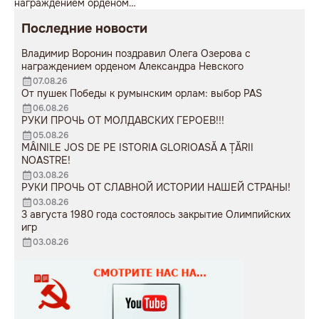
награждением орденом
советская пушка, молодой
Александра Невского
мужчина возложил букет
Последние новости
цветов.
Владимир Воронин поздравил Олега Озерова с
награждением орденом Александра Невского
07.08.26
От пушек Победы к румынским орлам: выбор PAS
06.08.26
РУКИ ПРОЧЬ ОТ МОЛДАВСКИХ ГЕРОЕВ!!!
05.08.26
MÂINILE JOS DE PE ISTORIA GLORIOASĂ A ȚĂRII
NOASTRE!
03.08.26
РУКИ ПРОЧЬ ОТ СЛАВНОЙ ИСТОРИИ НАШЕЙ СТРАНЫ!
03.08.26
3 августа 1980 года состоялось закрытие Олимпийских
игр
03.08.26