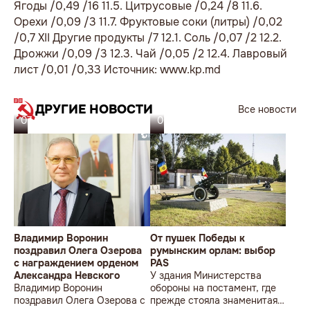
Ягоды /0,49 /16 11.5. Цитрусовые /0,24 /8 11.6.
Орехи /0,09 /3 11.7. Фруктовые соки (литры) /0,02
/0,7 XII Другие продукты /7 12.1. Соль /0,07 /2 12.2.
Дрожжи /0,09 /3 12.3. Чай /0,05 /2 12.4. Лавровый
лист /0,01 /0,33 Источник: www.kp.md
ДРУГИЕ НОВОСТИ
Все новости
07.08.26
06.08.26
Владимир Воронин
От пушек Победы к
поздравил Олега Озерова
румынским орлам: выбор
с награждением орденом
PAS
Александра Невского
У здания Министерства
Владимир Воронин
обороны на постамент, где
поздравил Олега Озерова с
прежде стояла знаменитая