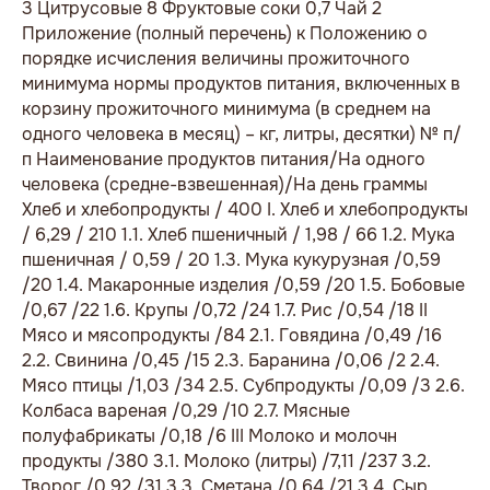
3 Цитрусовые 8 Фруктовые соки 0,7 Чай 2
Приложение (полный перечень) к Положению о
порядке исчисления величины прожиточного
минимума нормы продуктов питания, включенных в
корзину прожиточного минимума (в среднем на
одного человека в месяц) – кг, литры, десятки) № п/
п Наименование продуктов питания/На одного
человека (средне-взвешенная)/На день граммы
Хлеб и хлебопродукты / 400 I. Хлеб и хлебопродукты
/ 6,29 / 210 1.1. Хлеб пшеничный / 1,98 / 66 1.2. Мука
пшеничная / 0,59 / 20 1.3. Мука кукурузная /0,59
/20 1.4. Макаронные изделия /0,59 /20 1.5. Бобовые
/0,67 /22 1.6. Крупы /0,72 /24 1.7. Рис /0,54 /18 II
Мясо и мясопродукты /84 2.1. Говядина /0,49 /16
2.2. Свинина /0,45 /15 2.3. Баранина /0,06 /2 2.4.
Мясо птицы /1,03 /34 2.5. Субпродукты /0,09 /3 2.6.
Колбаса вареная /0,29 /10 2.7. Мясные
полуфабрикаты /0,18 /6 III Молоко и молочн
продукты /380 3.1. Молоко (литры) /7,11 /237 3.2.
Творог /0,92 /31 3.3. Сметана /0,64 /21 3.4. Сыр