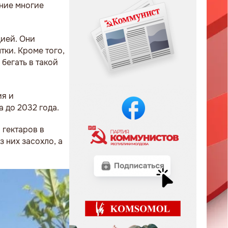
ние многие
цией. Они
тки. Кроме того,
 бегать в такой
ия и
 до 2032 года.
 гектаров в
 них засохло, а