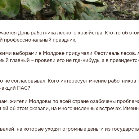
ается День работника лесного хозяйства. Кто-то об это
щий профессиональный праздник.
тскими выборами в Молдове придумали Фестиваль лесов. 
мый главный – провели его не где-нибудь, а в президент
то не согласовывал. Кого интересует мнение работников
р-акций ПАС?
овам, жители Молдовы по всей стране озабочены пробле
и ей об этом сказали, на многочисленных встречах. Имен
ивалей, на которые уходят огромные деньги из государст