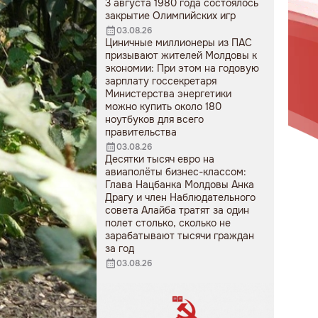
3 августа 1980 года состоялось
закрытие Олимпийских игр
03.08.26
Циничные миллионеры из ПАС
призывают жителей Молдовы к
экономии: При этом на годовую
зарплату госсекретаря
Министерства энергетики
можно купить около 180
ноутбуков для всего
правительства
03.08.26
Десятки тысяч евро на
авиаполёты бизнес-классом:
Глава Нацбанка Молдовы Анка
Драгу и член Наблюдательного
совета Алайба тратят за один
полет столько, сколько не
зарабатывают тысячи граждан
за год
03.08.26