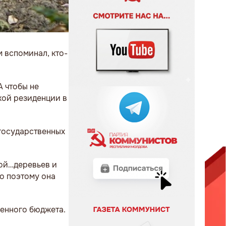
м вспоминал, кто-
А чтобы не
ской резиденции в
 государственных
мой…деревьев и
но поэтому она
венного бюджета.