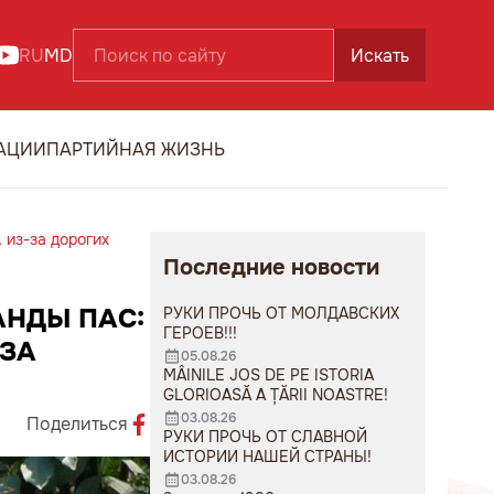
RU
MD
Искать
АЦИИ
ПАРТИЙНАЯ ЖИЗНЬ
 из-за дорогих
Последние новости
АНДЫ ПАС:
РУКИ ПРОЧЬ ОТ МОЛДАВСКИХ
ГЕРОЕВ!!!
-ЗА
05.08.26
MÂINILE JOS DE PE ISTORIA
GLORIOASĂ A ȚĂRII NOASTRE!
03.08.26
Поделиться
РУКИ ПРОЧЬ ОТ СЛАВНОЙ
ИСТОРИИ НАШЕЙ СТРАНЫ!
03.08.26