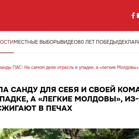
ОСТИ
МЕСТНЫЕ ВЫБОРЫ
ВИДЕО
80 ЛЕТ ПОБЕДЫ!
ДЕКЛАР
анды ПАС: На самом деле отрасль в упадке, а «легкие Молдовы»,
А САНДУ ДЛЯ СЕБЯ И СВОЕЙ КОМ
ПАДКЕ, А «ЛЕГКИЕ МОЛДОВЫ», ИЗ
СЖИГАЮТ В ПЕЧАХ