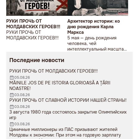
РУКИ ПРОЧЬ ОТ
Архитектор истории: ко
МОЛДАВСКИХ ГЕРОЕВ!!!
дню рождения Карла
РУКИ ПРОЧЬ ОТ
Маркса
МОЛДАВСКИХ ГЕРОЕВ!!!
5 мая — день рождения
человека, чей
интеллектуальный масштаб
до сих пор вызывает либо
Последние новости
яростное отторжение, либо
глубокое восхищение.
РУКИ ПРОЧЬ ОТ МОЛДАВСКИХ ГЕРОЕВ!!!
05.08.26
MÂINILE JOS DE PE ISTORIA GLORIOASĂ A ȚĂRII
NOASTRE!
03.08.26
РУКИ ПРОЧЬ ОТ СЛАВНОЙ ИСТОРИИ НАШЕЙ СТРАНЫ!
03.08.26
3 августа 1980 года состоялось закрытие Олимпийских
игр
03.08.26
Циничные миллионеры из ПАС призывают жителей
Молдовы к экономии: При этом на годовую зарплату