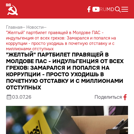
RU
MD
Главная
Новости
"Желтый" партбилет правящей в Молдове ПАС -
индульгенция от всех грехов: Замарался и попался на
коррупции - просто уходишь в почетную отставку и с
миллионами отступных
"ЖЕЛТЫЙ" ПАРТБИЛЕТ ПРАВЯЩЕЙ В
МОЛДОВЕ ПАС - ИНДУЛЬГЕНЦИЯ ОТ ВСЕХ
ГРЕХОВ: ЗАМАРАЛСЯ И ПОПАЛСЯ НА
КОРРУПЦИИ - ПРОСТО УХОДИШЬ В
ПОЧЕТНУЮ ОТСТАВКУ И С МИЛЛИОНАМИ
ОТСТУПНЫХ
03.07.26
Поделиться