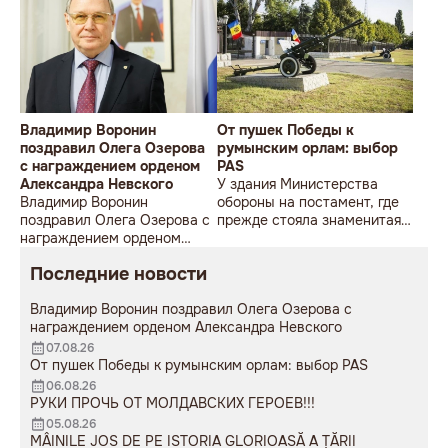
Владимир Воронин
От пушек Победы к
поздравил Олега Озерова
румынским орлам: выбор
с награждением орденом
PAS
Александра Невского
У здания Министерства
Владимир Воронин
обороны на постамент, где
поздравил Олега Озерова с
прежде стояла знаменитая
награждением орденом
советская пушка, молодой
Александра Невского
мужчина возложил букет
Последние новости
цветов.
Владимир Воронин поздравил Олега Озерова с
награждением орденом Александра Невского
07.08.26
От пушек Победы к румынским орлам: выбор PAS
06.08.26
РУКИ ПРОЧЬ ОТ МОЛДАВСКИХ ГЕРОЕВ!!!
05.08.26
MÂINILE JOS DE PE ISTORIA GLORIOASĂ A ȚĂRII