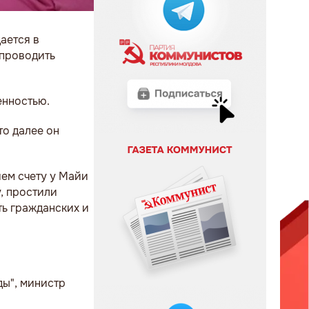
ается в
 проводить
енностью.
то далее он
шем счету у Майи
у, простили
ть гражданских и
ды", министр