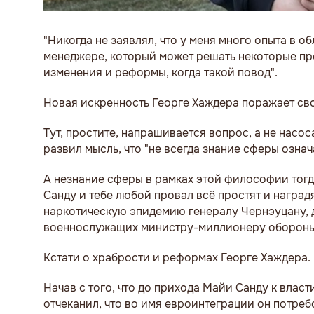
"Никогда не заявлял, что у меня много опыта в
менеджере, который может решать некоторые про
изменения и реформы, когда такой повод".
Новая искренность Георге Хаждера поражает св
Тут, простите, напрашивается вопрос, а не насо
развил мысль, что "не всегда знание сферы озна
А незнание сферы в рамках этой философии тогд
Санду и тебе любой провал всё простят и наград
наркотическую эпидемию генералу Чернэуцану, да
военнослужащих министру-миллионеру оборон
Кстати о храбрости и реформах Георге Хаждера.
Начав с того, что до прихода Майи Санду к вла
отчеканил, что во имя евроинтеграции он потреб