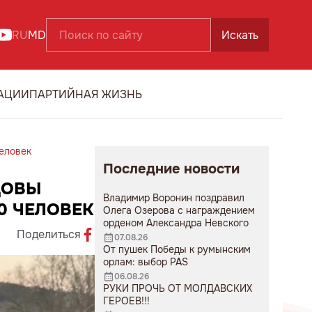
RU
MD
Искать
АЦИИ
ПАРТИЙНАЯ ЖИЗНЬ
еловек
Последние новости
ДОВЫ
Владимир Воронин поздравил
0 ЧЕЛОВЕК
Олега Озерова с награждением
орденом Александра Невского
Поделиться
07.08.26
От пушек Победы к румынским
орлам: выбор PAS
06.08.26
РУКИ ПРОЧЬ ОТ МОЛДАВСКИХ
ГЕРОЕВ!!!