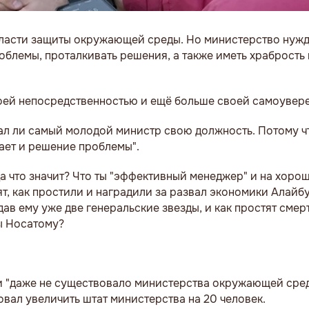
 области защиты окружающей среды. Но министерство нужд
блемы, проталкивать решения, а также иметь храбрость
оей непосредственностью и ещё больше своей самоувер
сал ли самый молодой министр свою должность. Потому ч
чает и решение проблемы".
а что значит? Что ты "эффективный менеджер" и на хоро
ят, как простили и наградили за развал экономики Алайб
в ему уже две генеральские звезды, и как простят смер
ы Носатому?
сти "даже не существовало министерства окружающей сре
овал увеличить штат министерства на 20 человек.