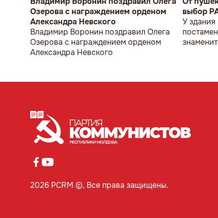
Владимир Воронин поздравил Олега
От пуше
Озерова с награждением орденом
выбор P
Александра Невского
У здания
Владимир Воронин поздравил Олега
постамен
Озерова с награждением орденом
знаменит
Александра Невского
мужчина 
2026 PCRM ©, Все права защищены.