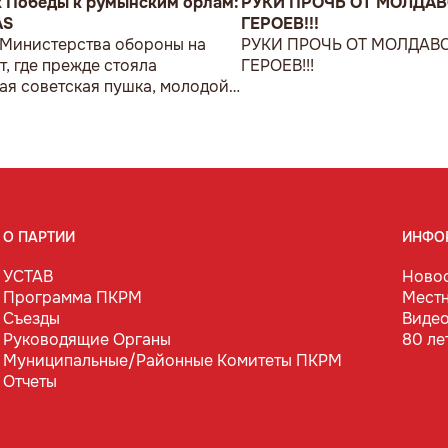
к Победы к румынским орлам:
РУКИ ПРОЧЬ ОТ МОЛДА
AS
ГЕРОЕВ!!!
 Министерства обороны на
РУКИ ПРОЧЬ ОТ МОЛДАВ
т, где прежде стояла
ГЕРОЕВ!!!
ая советская пушка, молодой
возложил букет цветов.
О ПАРТИИ
ИНФО
УСТАВ
Ново
Программа ПКРМ
Мест
Съезды
Виде
Руководящие Органы
80 ле
Муниципальные/Районные Комитеты ПКРМ
Отчеты