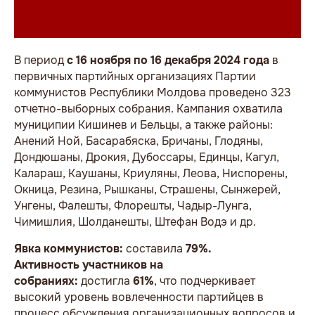
В период
с 16 ноября по 16 декабря 2024 года
в
первичных партийных организациях Партии
коммунистов Республики Молдова проведено 323
отчетно-выборных собрания. Кампания охватила
муниципии Кишинев и Бельцы, а также районы:
Анений Ной, Басарабяска, Бричаны, Глодяны,
Дондюшаны, Дрокия, Дубоссары, Единцы, Кагул,
Калараш, Каушаны, Криуляны, Леова, Ниспорены,
Окница, Резина, Рышканы, Страшены, Сынжерей,
Унгены, Фалешты, Флорешты, Чадыр-Лунга,
Чимишлия, Шолданешты, Штефан Водэ и др.
Явка коммунистов:
составила
79%.
Активность участников на
собраниях:
достигла
61%
, что подчеркивает
высокий уровень вовлеченности партийцев в
процесс обсуждения организационных вопросов и