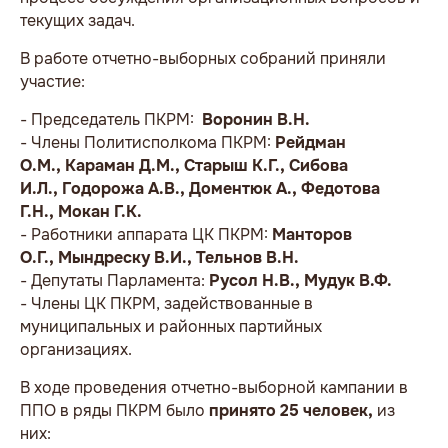
текущих задач.
В работе отчетно-выборных собраний приняли
участие:
- Председатель ПКРМ:
Воронин В.Н.
- Члены Политисполкома ПКРМ:
Рейдман
О.М., Караман Д.М., Старыш К.Г., Сибова
И.Л., Годорожа А.В., Доментюк А., Федотова
Г.Н., Мокан Г.К.
- Работники аппарата ЦК ПКРМ:
Манторов
О.Г., Мындреску В.И., Тельнов В.Н.
- Депутаты Парламента:
Русол Н.В., Мудук В.Ф.
- Члены ЦК ПКРМ, задействованные в
муниципальных и районных партийных
организациях.
В ходе проведения отчетно-выборной кампании в
ППО в ряды ПКРМ было
принято 25 человек,
из
них: