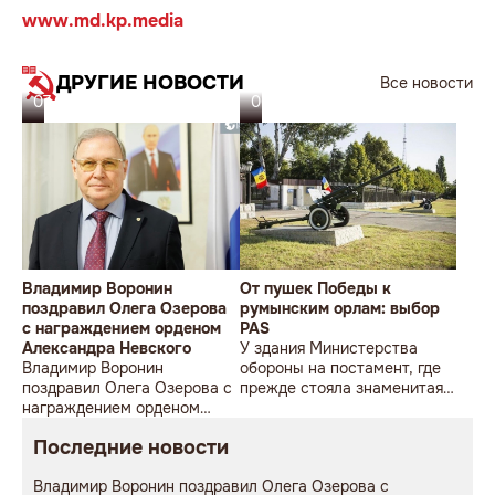
www.md.kp.media
ДРУГИЕ НОВОСТИ
Все новости
07.08.26
06.08.26
Владимир Воронин
От пушек Победы к
поздравил Олега Озерова
румынским орлам: выбор
с награждением орденом
PAS
Александра Невского
У здания Министерства
Владимир Воронин
обороны на постамент, где
поздравил Олега Озерова с
прежде стояла знаменитая
награждением орденом
советская пушка, молодой
Александра Невского
мужчина возложил букет
Последние новости
цветов.
Владимир Воронин поздравил Олега Озерова с