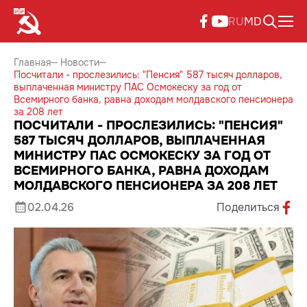
RU
MD
Главная
Новости
Посчитали - прослезились: "Пенсия" 587 тысяч долларов,
выплаченная министру ПАС Осмокеску за год от
Всемирного банка, равна доходам молдавского пенсионера
за 208 лет
ПОСЧИТАЛИ - ПРОСЛЕЗИЛИСЬ: "ПЕНСИЯ"
587 ТЫСЯЧ ДОЛЛАРОВ, ВЫПЛАЧЕННАЯ
МИНИСТРУ ПАС ОСМОКЕСКУ ЗА ГОД ОТ
ВСЕМИРНОГО БАНКА, РАВНА ДОХОДАМ
МОЛДАВСКОГО ПЕНСИОНЕРА ЗА 208 ЛЕТ
02.04.26
Поделиться