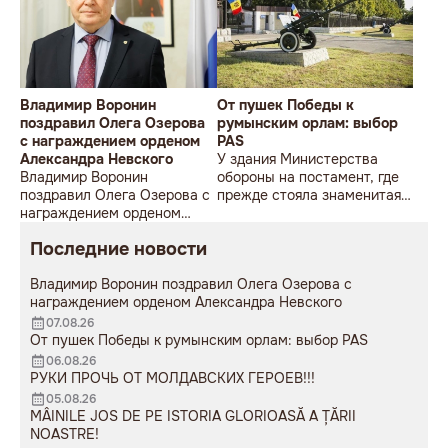
Владимир Воронин
От пушек Победы к
поздравил Олега Озерова
румынским орлам: выбор
с награждением орденом
PAS
Александра Невского
У здания Министерства
Владимир Воронин
обороны на постамент, где
поздравил Олега Озерова с
прежде стояла знаменитая
награждением орденом
советская пушка, молодой
Александра Невского
мужчина возложил букет
Последние новости
цветов.
Владимир Воронин поздравил Олега Озерова с
награждением орденом Александра Невского
07.08.26
От пушек Победы к румынским орлам: выбор PAS
06.08.26
РУКИ ПРОЧЬ ОТ МОЛДАВСКИХ ГЕРОЕВ!!!
05.08.26
MÂINILE JOS DE PE ISTORIA GLORIOASĂ A ȚĂRII
NOASTRE!