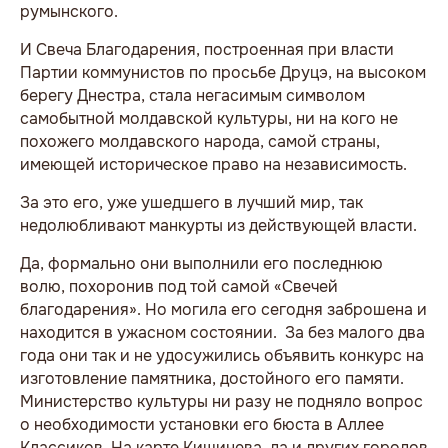
румынского.
И Свеча Благодарения, построенная при власти
Партии коммунистов по просьбе Друцэ, на высоком
берегу Днестра, стала негасимым символом
самобытной молдавской культуры, ни на кого не
похожего молдавского народа, самой страны,
имеющей историческое право на независимость.
За это его, уже ушедшего в лучший мир, так
недолюбливают манкурты из действующей власти.
Да, формально они выполнили его последнюю
волю, похоронив под той самой «Свечей
благодарения». Но могила его сегодня заброшена и
находится в ужасном состоянии. За без малого два
года они так и не удосужились объявить конкурс на
изготовление памятника, достойного его памяти.
Министерство культуры ни разу не подняло вопрос
о необходимости установки его бюста в Аллее
Классиков. На карте Кишинева, да и других городов