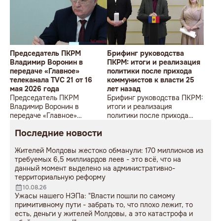
Председатель ПКРМ
Брифинг руководства
Владимир Воронин в
ПКРМ: итоги и реализация
передаче «Главное»
политики после прихода
телеканала TVC 21 от 16
коммунистов к власти 25
мая 2026 года
лет назад
Председатель ПКРМ
Брифинг руководства ПКРМ:
Владимир Воронин в
итоги и реализация
передаче «Главное»
политики после прихода
телеканала TVC 21 от 16 мая
коммунистов к власти 25
Последние новости
2026 года
лет назад
Жителей Молдовы жестоко обманули: 170 миллионов из
требуемых 6,5 миллиардов леев - это всё, что на
данный момент выделено на административно-
территориальную реформу
10.08.26
Ужасы нашего НЭПа: "Власти пошли по самому
примитивному пути - забрать то, что плохо лежит, то
есть, деньги у жителей Молдовы, а это катастрофа и