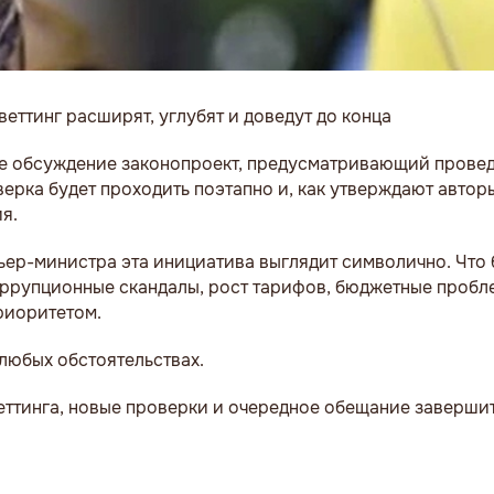
 веттинг расширят, углубят и доведут до конца
е обсуждение законопроект, предусматривающий прове
верка будет проходить поэтапно и, как утверждают автор
я.
ьер-министра эта инициатива выглядит символично. Что 
коррупционные скандалы, рост тарифов, бюджетные пробл
риоритетом.
 любых обстоятельствах.
еттинга, новые проверки и очередное обещание заверши