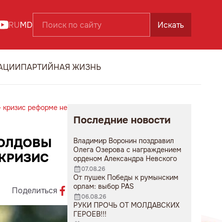
RU
MD
Искать
АЦИИ
ПАРТИЙНАЯ ЖИЗНЬ
- кризис реформе не
Последние новости
МОЛДОВЫ
Владимир Воронин поздравил
Олега Озерова с награждением
 КРИЗИС
орденом Александра Невского
07.08.26
От пушек Победы к румынским
орлам: выбор PAS
Поделиться
06.08.26
РУКИ ПРОЧЬ ОТ МОЛДАВСКИХ
ГЕРОЕВ!!!