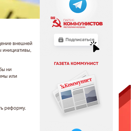
дение внешней
ы инициативы,
бы ни
емы или
ть реформу.