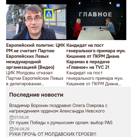
Европейский политик: ЦИК
Кандидат на пост
РМ не считает Партию
генерального примара мун.
Европейских Левых
Кишинев от ПКРМ Диана
международной
Караман в передаче
организацией (Видео)
«Главное» на TVC 21
ЦИК Молдовы отказал
Кандидат на пост
Партии Европейских Левых
генерального примара мун.
в делегировании
Кишинев от ПКРМ Диана
наблюдателей на выборы 5
Караман в передаче
Последние новости
ноября. Об этом заявил один
«Главное» на TVC 21
из руководителей ПЕЛ,
Владимир Воронин поздравил Олега Озерова с
председатель Рабочей
награждением орденом Александра Невского
партии Венгрии Аттила
Вайнаи, сообщает eNews.
07.08.26
От пушек Победы к румынским орлам: выбор PAS
06.08.26
РУКИ ПРОЧЬ ОТ МОЛДАВСКИХ ГЕРОЕВ!!!