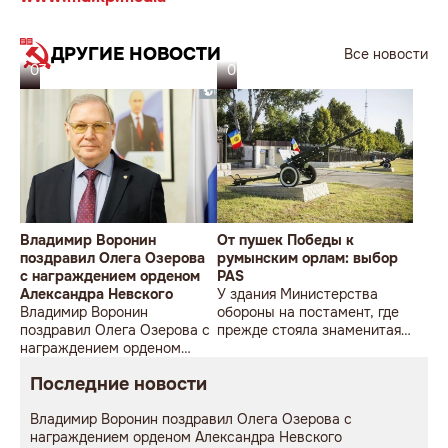
ДРУГИЕ НОВОСТИ
Все новости
07.08.26
06.08.26
Владимир Воронин
От пушек Победы к
поздравил Олега Озерова
румынским орлам: выбор
с награждением орденом
PAS
Александра Невского
У здания Министерства
Владимир Воронин
обороны на постамент, где
поздравил Олега Озерова с
прежде стояла знаменитая
награждением орденом
советская пушка, молодой
Александра Невского
мужчина возложил букет
Последние новости
цветов.
Владимир Воронин поздравил Олега Озерова с
награждением орденом Александра Невского