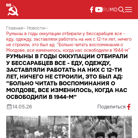
RU
MD
Главная
Новости
Румыны в годы оккупации отбирали у бессарабцев все -
еду, одежду, заставляли работать на них с 12-ти лет, ничего
не строили, это был ад: “Больно читать воспоминания о
Молдове, все изменилось, когда нас освободили в 1944-м”
РУМЫНЫ В ГОДЫ ОККУПАЦИИ ОТБИРАЛИ
У БЕССАРАБЦЕВ ВСЕ - ЕДУ, ОДЕЖДУ,
ЗАСТАВЛЯЛИ РАБОТАТЬ НА НИХ С 12-ТИ
ЛЕТ, НИЧЕГО НЕ СТРОИЛИ, ЭТО БЫЛ АД:
“БОЛЬНО ЧИТАТЬ ВОСПОМИНАНИЯ О
МОЛДОВЕ, ВСЕ ИЗМЕНИЛОСЬ, КОГДА НАС
ОСВОБОДИЛИ В 1944-М”
14.05.26
Поделиться