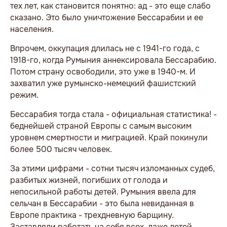
тех лет, как становится понятно: ад - это еще слабо
сказано. Это было уничтожение Бессарабии и ее
населения.
Впрочем, оккупация длилась не с 1941-го года, с
1918-го, когда Румыния аннексировала Бессарабию.
Потом страну освободили, это уже в 1940-м. И
захватил уже румынско-немецкий фашистский
режим.
Бессарабия тогда стала - официальная статистика! -
беднейшей страной Европы с самым высоким
уровнем смертности и миграцией. Край покинули
более 500 тысяч человек.
За этими цифрами - сотни тысяч изломанных судеб,
разбитых жизней, погибших от голода и
непосильной работы детей. Румыния ввела для
сельчан в Бессарабии - это была невиданная в
Европе практика - трехдневную барщину.
Заставляли работать на себя всех, даже детей,