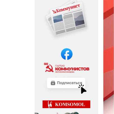
Chișinău o
, sub sloganul
ă monumente