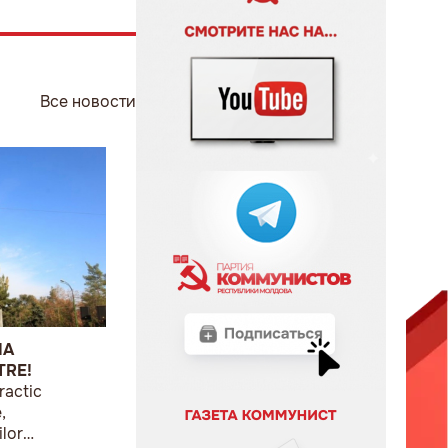
Все новости
IA
TRE!
ractic
,
ilor