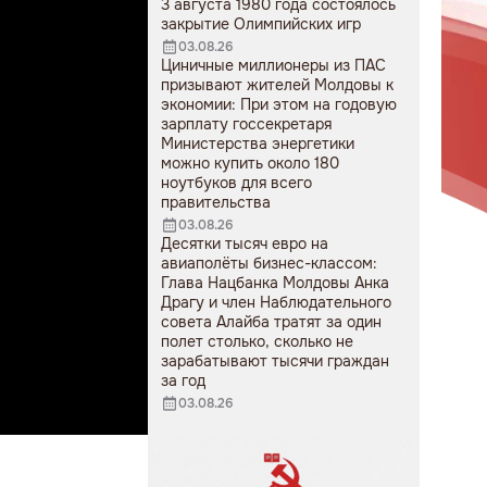
3 августа 1980 года состоялось
закрытие Олимпийских игр
03.08.26
Циничные миллионеры из ПАС
призывают жителей Молдовы к
экономии: При этом на годовую
зарплату госсекретаря
Министерства энергетики
можно купить около 180
ноутбуков для всего
правительства
03.08.26
Десятки тысяч евро на
авиаполёты бизнес-классом:
Глава Нацбанка Молдовы Анка
Драгу и член Наблюдательного
совета Алайба тратят за один
полет столько, сколько не
зарабатывают тысячи граждан
за год
03.08.26