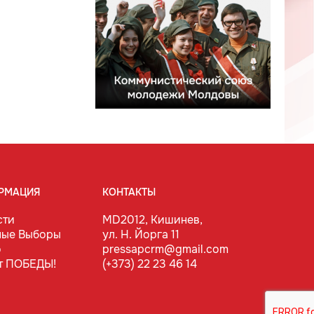
РМАЦИЯ
КОНТАКТЫ
сти
MD2012, Кишинев,
ные Выборы
ул. Н. Йорга 11
о
pressapcrm@gmail.com
т ПОБЕДЫ!
(+373) 22 23 46 14