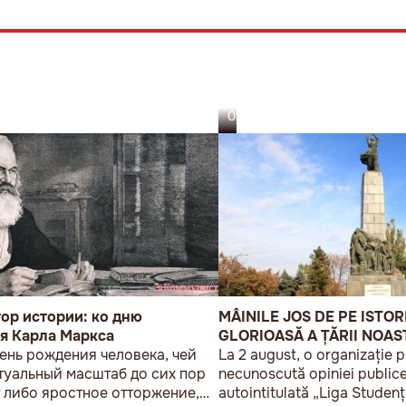
03.08.26
ор истории: ко дню
MÂINILE JOS DE PE ISTOR
я Карла Маркса
GLORIOASĂ A ȚĂRII NOAS
день рождения человека, чей
La 2 august, o organizație p
туальный масштаб до сих пор
necunoscută opiniei publice
 либо яростное отторжение,
autointitulată „Liga Studenț