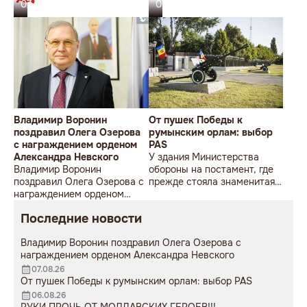
07.08.26
06.08.26
Владимир Воронин
От пушек Победы к
поздравил Олега Озерова
румынским орлам: выбор
с награждением орденом
PAS
Александра Невского
У здания Министерства
Владимир Воронин
обороны на постамент, где
поздравил Олега Озерова с
прежде стояла знаменитая
награждением орденом
советская пушка, молодой
Александра Невского
мужчина возложил букет
Последние новости
цветов.
Владимир Воронин поздравил Олега Озерова с
награждением орденом Александра Невского
07.08.26
От пушек Победы к румынским орлам: выбор PAS
06.08.26