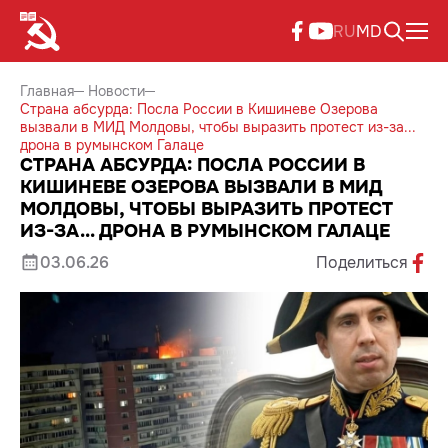
RU
MD
Главная
Новости
Страна абсурда: Посла России в Кишиневе Озерова
вызвали в МИД Молдовы, чтобы выразить протест из-за...
дрона в румынском Галаце
СТРАНА АБСУРДА: ПОСЛА РОССИИ В
КИШИНЕВЕ ОЗЕРОВА ВЫЗВАЛИ В МИД
МОЛДОВЫ, ЧТОБЫ ВЫРАЗИТЬ ПРОТЕСТ
ИЗ-ЗА... ДРОНА В РУМЫНСКОМ ГАЛАЦЕ
03.06.26
Поделиться