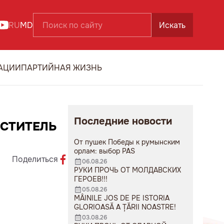
RU
MD
Искать
АЦИИ
ПАРТИЙНАЯ ЖИЗНЬ
Последние новости
ЕСТИТЕЛЬ
От пушек Победы к румынским
орлам: выбор PAS
Поделиться
06.08.26
РУКИ ПРОЧЬ ОТ МОЛДАВСКИХ
ГЕРОЕВ!!!
05.08.26
MÂINILE JOS DE PE ISTORIA
GLORIOASĂ A ȚĂRII NOASTRE!
03.08.26