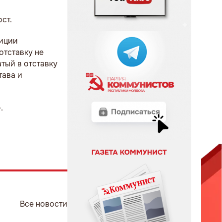
ст.
лиции
отставку не
тый в отставку
тава и
.
Все новости