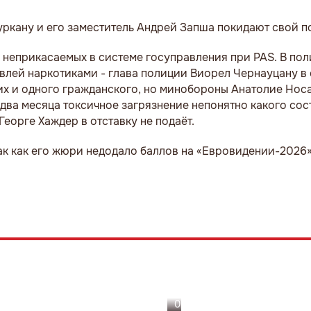
уркану и его заместитель Андрей Запша покидают свой по
 неприкасаемых в системе госуправления при PAS. В по
лей наркотиками - глава полиции Виорел Чернауцану в 
х и одного гражданского, но минобороны Анатолие Носа
 два месяца токсичное загрязнение непонятно какого сос
орге Хаждер в отставку не подаёт.
так как его жюри недодало баллов на «Евровидении-2026»
05.08.26