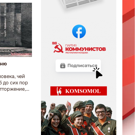
дню
овека, чей
 до сих пор
тторжение,
е.