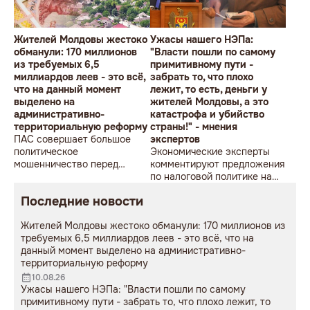
Жителей Молдовы жестоко
Ужасы нашего НЭПа:
обманули: 170 миллионов
"Власти пошли по самому
из требуемых 6,5
примитивному пути -
миллиардов леев - это всё,
забрать то, что плохо
что на данный момент
лежит, то есть, деньги у
выделено на
жителей Молдовы, а это
административно-
катастрофа и убийство
территориальную реформу
страны!" - мнения
ПАС совершает большое
экспертов
политическое
Экономические эксперты
мошенничество перед
комментируют предложения
местными выборами 2027
по налоговой политике на
года
2027 год, представленные
Последние новости
премьером Василием
Тофаном
Жителей Молдовы жестоко обманули: 170 миллионов из
требуемых 6,5 миллиардов леев - это всё, что на
данный момент выделено на административно-
территориальную реформу
10.08.26
Ужасы нашего НЭПа: "Власти пошли по самому
примитивному пути - забрать то, что плохо лежит, то