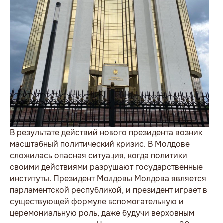
В результате действий нового президента возник масштабный политический кризис. В Молдове сложилась опасная ситуация, когда политики своими действиями разрушают государственные институты. Президент Молдовы Молдова является парламентской республикой, и президент играет в существующей формуле вспомогательную и церемониальную роль, даже будучи верховным главнокомандующим. На самом деле почти 30 лет независимости не представили убедительных доказательств, что Молдове нужен президент с таким усеченными функциями. И, тем не менее, есть Конституция, в которой определена роль главы государства. И он с 2001 года по 2016 год избирался парламентом. В 2016 году Конституционный суд принимает решение об отмене ранее действовавших норм Основного закона. Они предусматривали, что президента избирают депутаты парламента. Суд постановил, что теперь действуют те статьи Конституции, согласно которым глава государства избирается всенародно. Согласно существующему законодательству парламент Молдовы должен был рассмотреть это решение КС и внести изменения в Конституцию, или сохранить текст Основного закона в прежней редакции. Но это сделано не было. И возникла юридическая проблема, напоминающая «законодательную мину». После избрания в 2016 году президентом Игоря Додона, согласно решению Конституционного суда его множество раз временно отстраняли от должности. Но такое положение отсутствует в Основном законе. И, следовательно, все решения, подписанные вместо Игоря Додона другими должностными лицами, не имеют юридической силы. Но они действуют. В 2020 году президентом страны была избрана Майя Санду. Она обладает гражданством Румынии и давала клятву верности соседнему государству. Кому она служит: Молдове или Румынии? На этот вопрос у нас нет окончательного ответа. Но если судить по взглядам главы государства, то она — сторонник объединения двух государств и ликвидации Республики Молдова. Едва вступив в должность, Майя Санду сделала главной своей задачей роспуск парламента и получение абсолютного контроля над страной. Она устроила омерзительное представление, выдвинув кандидатом в премьер-министры своего заместителя по партии и составив команду потенциальных министров также из однопартийцев и доверенных лиц, одновременно прося не поддерживать их. И парламент отверг предложенного претендента в премьеры. Когда несколько партий собрали необходимое число голосов в поддержку новой кандидатуры, Майя Санду проигнорировала это предложение и вновь назначила кандидатом Наталью Гаврилицу. Три бывших председателя КС: Думитру Пулбере, Виктор Пушкаш и Александр Тэнасе заявили, что Майя Санду нарушила Конституцию, поступив данным образом. А Виктор Пушкаш, ранее возглавлявший и ВСП и Высший совет магистратуры, указал, что Санду после вступления в должность пренебрегла сразу несколькими статьями Конституции. «Подобные нарушения Конституции могут повлечь за собой применение статей 89 („Отстранение от должности“) и 91 („Временное исполнение обязанностей президента“), при этом отстранение не на „5 минут“, как было ранее, — подобный механизм был признан неконституционным», — заявил Пушкаш. В результате действий нового президента в стране возник масштабный политический кризис, противостояние ветвей власти, появились призывы к акциям протеста и беспорядкам. Таким образом, мы наблюдаем признаки того, что избранный президент пытается узурпировать власть. Все эти действия сильно дискредитируют важный государственный институт. Парламент Молдовы На протяжении двух последних созывов в парламенте страны происходили события, которые превращали высший законодательный орган в нелегитимный институт. Мы помним, как в 2016 году ДПМ во главе с Владимиром Плахотнюком организовала рейдерские атаки на фракции других партий. С помощью угроз, заманчивых предложений по бизнесу и прямого подкупа от ПКРМ и ЛДПМ были отколоты крупные депутатские группы. Депутаты-беглецы вместе с ДПМ создала блок, который захватил власть в стране и сформировал «ночное» правительство Павла Филипа. В результате человек, не обладающий никакими должностями, стал руководить страной, самостоятельно решая любой мало-мальски значимый государственный и частный вопрос, включая посадки в тюрьму своих политических оппонентов и врагов. В парламенте, избранном в феврале 2019 года с множеством нарушений, история с миграцией депутатов повторилась. А некоторые «народные избранники» дважды меняли политическую ориентацию. Более того, в законодательный орган вошла партия, лидер которой является осужденным на 7.5 лет и одним из организаторов крупнейшего финансового мошенничества, в результате чего страна лишилась 1\8 своего ВВП. Этот состав парламента также называют нелегитимным, а лидер самой крупной партийной фракции Игорь Додон заявил, что законодательный орган должен быть распущен. Такого же мнения придерживаются и лидеры других депутатских фракций, политические эксперты и внепарламентские партии. Однако последние соцопросы показывают, что в случае досрочных выборов конфигурация парламента сильно не изменится. Ни одна из партий не получит большинство мест, и высший законодательный орган вновь может оказаться недееспособным. Авторитет молдавского парламента подорван настолько сильно, что есть серьезные опасения насчет возможности возврата доверия к этому государственному институту. Правительство Молдовы С момента провозглашения независимости молдавское правительство было штабом по организации коррупционных схем, финансовых мошенничеств, воровства и обогащения чиновников, а также партий, их назначивших. Уже в 1994 году иностранные журналисты удивлялись: «Вы говорите, что Молдова — бедная страна, но на руках премьер-министра часы «Rolex» за 30 тыс. долларов»? Потом были случаи, когда в приемной премьера обнаружили дипломат набитый пачками стодолларовых банкнот, но его хозяин так и не был найден. Апогеем нечистоплотности и воровства стало правительство Влада Филата, которое в 2013 году в полном составе было отправлено в отставку за коррупцию. Филату было запрещено занимать государственные должности, а позже он был осужден и отбывал наказание за извлечение выгоды из влияния. Членом правительства, отправленного в отставку за коррупцию, была нынешний президент Майя Санду. Особая страница — деятельность правительства Павла Филипа, которое было назначено тайно, ночью, голосами депутатов-беглецов, с переодеванием политиков из-за страха быть пойманными разгневанной толпой. Главным смыслом деятельности кабинета Филипа было обслуживание бизнес-интересов лидера ДПМ и «хозяина Молдовы» Влада Плахотнюка. Позже, в 2019 году, Павел Филип и его правительство организовали в стране двоевластие, отказавшись уходить в отставку. После бегства олигархов, в Молдове было сформировано правительство Майи Санду, которое через несколько месяцев обвинили в отсутствии результатов и отправили в отставку. Чуть более года продержался у власти кабинет Иона Кику. В период пандемии и разразившегося кризиса его деятельность также подвергалась критике, хотя ситуация в стране находилась под контролем и была относительно стабильной. После избрания Майи Санду президентом, в конце декабря 2020 года, Ион Кику и ряд ключевых министров добровольно ушли в отставку. И с тех пор в Молдове действует ограниченное в полномочиях правительство исполняющих обязанностей. А в начале февраля в Молдове произошел уникальный политический казус. Как уже говорилось, президент выдвинула кандидатом в премьер-министры своего бывшего заместителя по партии и попросила не поддерживать предложенный состав кабмина. В результате в парламенте за команду Натальи Гаврилицы не проголосовал ни одни депутат. И уже после того как ПСРМ, партия Шор и независимые депутаты сформировали техническую коалицию и выдвинули своего претендента, президент Майя Санду пошла на конфликт и вновь назначила кандидатом Наталью Гаврилицу. Как итог, в период жесткого кризиса и новой волны пандемии Молдова по вине политиков остается по-прежнему без правительства, президента обвиняют в узурпации власти и грозят ему отставкой. Страна столкнулась с фактом, когда политики, преследуя свои корыстные цели, в очень сложный момент истории отказались действовать в интересах собственного народа. И теперь Молдова может оставаться без полноценного правительства еще несколько месяцев или даже более длительный срок, так нет гарантий, что в случае досрочных парламентских выборов какая-то партия получит большинство, а избранные депутаты смогут прийти к компромиссному решению. Хотя страна уже много лет находится в ситуации, когда ей нужно настоящее правительство народного доверия. И теперь в очередной раз судьбу страны будет решать Конституционный Суд, явно вмешиваясь в политику. Конституционный суд Молдовы Конституционный суд Молдовы является точно таким же скомпрометировавшим себя институтом, как и все остальные. На протяжении последних десяти лет структура принимала решения, выходящие за рамки ее компетенции – толкование положений Конституции и определения соответствующими Основному закону правовых актов, вмешивалась в политические процессы. Есть несколько громких сомнительных решений. Изменение названия языка. То есть был рассмотрен лингвистический вопрос. Несмотря на то, что в Конституции государственным языком обозначен молдавский, судьи определили иное название – румынский. Далее. Отмена в 2016 году статей Конституции, устанавливающих избрание президента в парламенте и введение всенародного голосования на выборах президента, включая поправки относительно возраста возможных кандидатов. КС был обвинен в превышении своих полномочий. В числе подобных решений находится и вердикт 2018 года, согласно которому Закон о функционировании языков, чье действие четко описано в Конституции, был признан устаревшим. Таким образом была сформирована многослойная правовая коллизия и созданы условия не только для раскола в обществе, а и для его фрагментации, распада. Кульминацией действий по дискредитации государственного института стали события июня 2019 года, которые привели к двоевластию и попытке госп