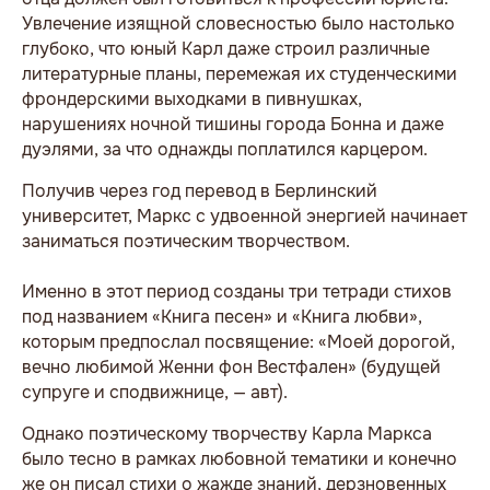
Увлечение изящной словесностью было настолько
глубоко, что юный Карл даже строил различные
литературные планы, перемежая их студенческими
фрондерскими выходками в пивнушках,
нарушениях ночной тишины города Бонна и даже
дуэлями, за что однажды поплатился карцером.
Получив через год перевод в Берлинский
университет, Маркс с удвоенной энергией начинает
заниматься поэтическим творчеством.
Именно в этот период созданы три тетради стихов
под названием «Книга песен» и «Книга любви»,
которым предпослал посвящение: «Моей дорогой,
вечно любимой Женни фон Вестфален» (будущей
супруге и сподвижнице, — авт).
Однако поэтическому творчеству Карла Маркса
было тесно в рамках любовной тематики и конечно
же он писал стихи о жажде знаний, дерзновенных