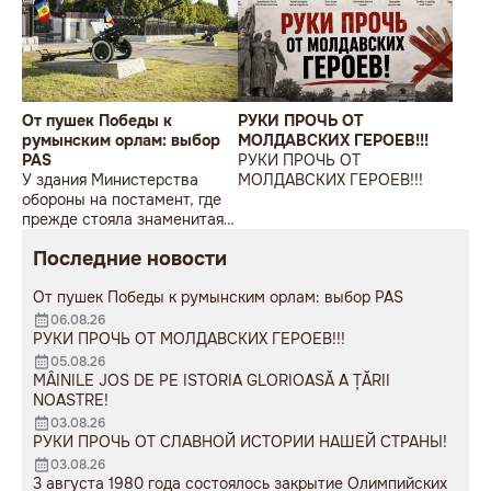
От пушек Победы к
РУКИ ПРОЧЬ ОТ
румынским орлам: выбор
МОЛДАВСКИХ ГЕРОЕВ!!!
PAS
РУКИ ПРОЧЬ ОТ
У здания Министерства
МОЛДАВСКИХ ГЕРОЕВ!!!
обороны на постамент, где
прежде стояла знаменитая
советская пушка, молодой
Последние новости
мужчина возложил букет
цветов.
От пушек Победы к румынским орлам: выбор PAS
06.08.26
РУКИ ПРОЧЬ ОТ МОЛДАВСКИХ ГЕРОЕВ!!!
05.08.26
MÂINILE JOS DE PE ISTORIA GLORIOASĂ A ȚĂRII
NOASTRE!
03.08.26
РУКИ ПРОЧЬ ОТ СЛАВНОЙ ИСТОРИИ НАШЕЙ СТРАНЫ!
03.08.26
3 августа 1980 года состоялось закрытие Олимпийских