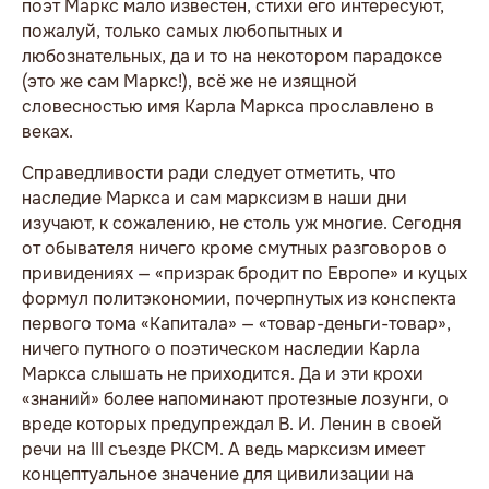
поэт Маркс мало известен, стихи его интересуют,
пожалуй, только самых любопытных и
любознательных, да и то на некотором парадоксе
(это же сам Маркс!), всё же не изящной
словесностью имя Карла Маркса прославлено в
веках.
Справедливости ради следует отметить, что
наследие Маркса и сам марксизм в наши дни
изучают, к сожалению, не столь уж многие. Сегодня
от обывателя ничего кроме смутных разговоров о
привидениях — «призрак бродит по Европе» и куцых
формул политэкономии, почерпнутых из конспекта
первого тома «Капитала» — «товар-деньги-товар»,
ничего путного о поэтическом наследии Карла
Маркса слышать не приходится. Да и эти крохи
«знаний» более напоминают протезные лозунги, о
вреде которых предупреждал В. И. Ленин в своей
речи на III съезде РКСМ. А ведь марксизм имеет
концептуальное значение для цивилизации на