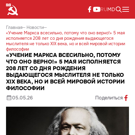
RU
MD
Главная
Новости
«Учение Маркса всесильно, потому что оно верно!» 5 мая
исполняется 208 лет со дня рождения выдающегося
мыслителя не только XIX века, но и всей мировой истории
философии
«УЧЕНИЕ МАРКСА ВСЕСИЛЬНО, ПОТОМУ
ЧТО ОНО ВЕРНО!» 5 МАЯ ИСПОЛНЯЕТСЯ
208 ЛЕТ СО ДНЯ РОЖДЕНИЯ
ВЫДАЮЩЕГОСЯ МЫСЛИТЕЛЯ НЕ ТОЛЬКО
XIX ВЕКА, НО И ВСЕЙ МИРОВОЙ ИСТОРИИ
ФИЛОСОФИИ
05.05.26
Поделиться