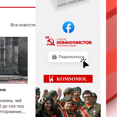
Все новости
дню
овека, чей
 до сих пор
тторжение,