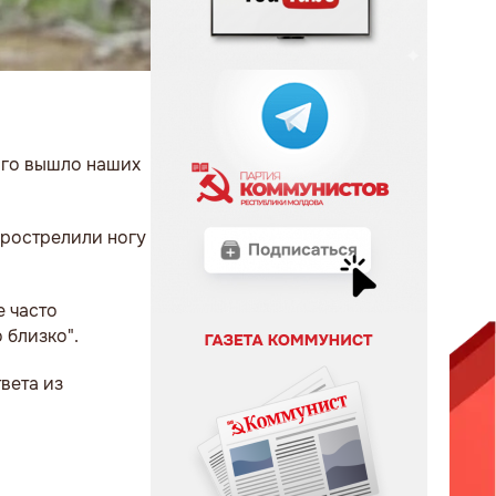
ного вышло наших
 прострелили ногу
е часто
 близко".
вета из