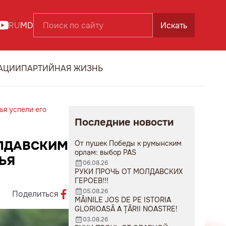
RU
MD
Искать
АЦИИ
ПАРТИЙНАЯ ЖИЗНЬ
ья успели его
Последние новости
ОЛДАВСКИМ
От пушек Победы к румынским
орлам: выбор PAS
ЬЯ
06.08.26
РУКИ ПРОЧЬ ОТ МОЛДАВСКИХ
ГЕРОЕВ!!!
05.08.26
Поделиться
MÂINILE JOS DE PE ISTORIA
GLORIOASĂ A ȚĂRII NOASTRE!
03.08.26