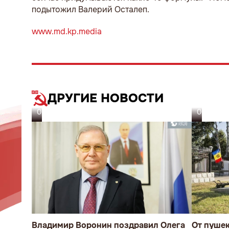
подытожил Валерий Осталеп.
www.md.kp.media
ДРУГИЕ НОВОСТИ
07.08.26
06.08.26
Владимир Воронин поздравил Олега
От пуше