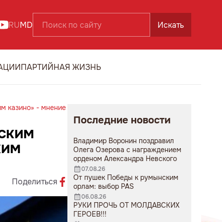
RU
MD
Искать
АЦИИ
ПАРТИЙНАЯ ЖИЗНЬ
им казино» - мнение
Последние новости
ЕСКИМ
Владимир Воронин поздравил
КИМ
Олега Озерова с награждением
орденом Александра Невского
07.08.26
От пушек Победы к румынским
Поделиться
орлам: выбор PAS
06.08.26
РУКИ ПРОЧЬ ОТ МОЛДАВСКИХ
ГЕРОЕВ!!!