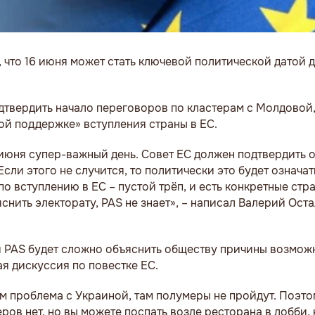
 что 16 июня может стать ключевой политической датой 
одтвердить начало переговоров по кластерам с Молдовой,
ой поддержке» вступления страны в ЕС.
6 июня супер-важный день. Совет ЕС должен подтвердить
ли этого не случится, то политически это будет означат
 вступлению в ЕС – пустой трёп, и есть конкретные стра
снить электорату, PAS не знает», – написал Валерий Ост
ей PAS будет сложно объяснить обществу причины возможн
я дискуссия по повестке ЕС.
там проблема с Украиной, там полумеры не пройдут. Поэт
в нет, но вы можете поспать возле ресторана в лобби, н