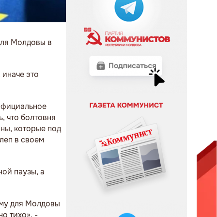
для Молдовы в
 иначе это
 официальное
ь, что болтовня
ны, которые под
алеп в своем
ой паузы, а
ому для Молдовы
о тихо», -