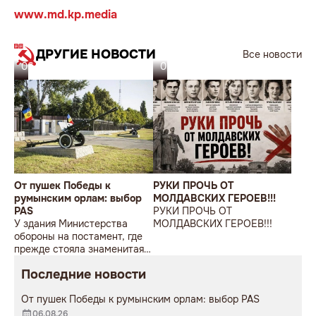
www.md.kp.media
ДРУГИЕ НОВОСТИ
Все новости
06.08.26
05.08.26
От пушек Победы к
РУКИ ПРОЧЬ ОТ
румынским орлам: выбор
МОЛДАВСКИХ ГЕРОЕВ!!!
PAS
РУКИ ПРОЧЬ ОТ
У здания Министерства
МОЛДАВСКИХ ГЕРОЕВ!!!
обороны на постамент, где
прежде стояла знаменитая
советская пушка, молодой
Последние новости
мужчина возложил букет
цветов.
От пушек Победы к румынским орлам: выбор PAS
06.08.26