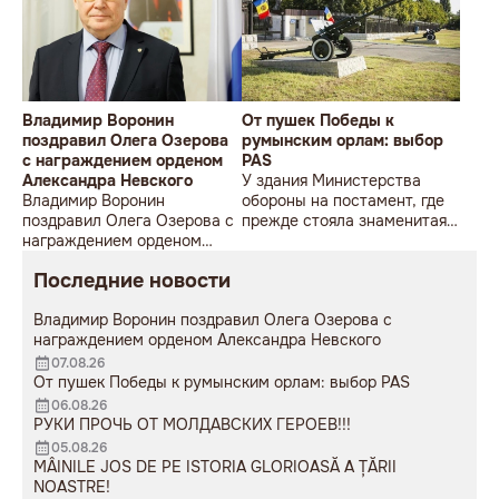
Владимир Воронин
От пушек Победы к
поздравил Олега Озерова
румынским орлам: выбор
с награждением орденом
PAS
Александра Невского
У здания Министерства
Владимир Воронин
обороны на постамент, где
поздравил Олега Озерова с
прежде стояла знаменитая
награждением орденом
советская пушка, молодой
Александра Невского
мужчина возложил букет
Последние новости
цветов.
Владимир Воронин поздравил Олега Озерова с
награждением орденом Александра Невского
07.08.26
От пушек Победы к румынским орлам: выбор PAS
06.08.26
РУКИ ПРОЧЬ ОТ МОЛДАВСКИХ ГЕРОЕВ!!!
05.08.26
MÂINILE JOS DE PE ISTORIA GLORIOASĂ A ȚĂRII
NOASTRE!