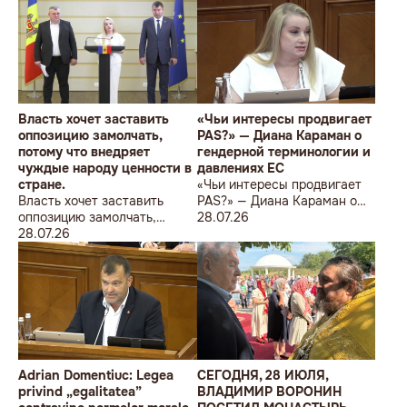
Власть хочет заставить
«Чьи интересы продвигает
оппозицию замолчать,
PAS?» — Диана Караман о
потому что внедряет
гендерной терминологии и
чуждые народу ценности в
давлениях ЕС
стране.
«Чьи интересы продвигает
Власть хочет заставить
PAS?» — Диана Караман о
оппозицию замолчать,
гендерной терминологии и
28.07.26
потому что внедряет
28.07.26
давлениях ЕС
чуждые народу ценности в
стране.
Adrian Domentiuc: Legea
СЕГОДНЯ, 28 ИЮЛЯ,
privind „egalitatea”
ВЛАДИМИР ВОРОНИН