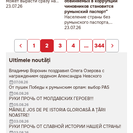
может вырасти сразу на
обвиняемых в коррупции
40%
23.07.26
чиновников становится
румынский паспорт"
Население страны без
румынского паспорта,
жители Гагаузской
23.07.26
автономии, жители
Приднестровья, по его
убеждению, значит —
1
2
3
4
...
344
недобропорядочные, так
выходит
Ultimele noutăți
Владимир Воронин поздравил Олега Озерова с
награждением орденом Александра Невского
07.08.26
От пушек Победы к румынским орлам: выбор PAS
06.08.26
РУКИ ПРОЧЬ ОТ МОЛДАВСКИХ ГЕРОЕВ!!!
05.08.26
MÂINILE JOS DE PE ISTORIA GLORIOASĂ A ȚĂRII
NOASTRE!
03.08.26
РУКИ ПРОЧЬ ОТ СЛАВНОЙ ИСТОРИИ НАШЕЙ СТРАНЫ!
03.08.26