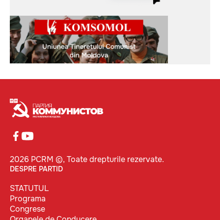
2026 PCRM ©, Toate drepturile rezervate.
DESPRE PARTID
STATUTUL
Programa
Congrese
Organele de Conducere