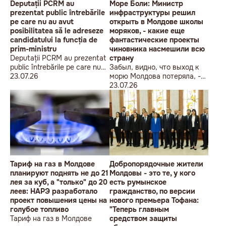
Deputații PCRM au
Море Боли: Министр
prezentat public întrebările
инфраструктуры решил
pe care nu au avut
открыть в Молдове школы
posibilitatea să le adreseze
моряков, - какие еще
candidatului la funcția de
фантастические проекты
prim-ministru
чиновника насмешили всю
Deputații PCRM au prezentat
страну
public întrebările pe care nu
Забыл, видно, что выход к
au avut posibilitatea să le
23.07.26
морю Молдова потеряла, -
adreseze candidatului la
может, за подготовку
23.07.26
funcția de prim-ministru
космонавтов взяться?
Тариф на газ в Молдове
Добропорядочные жители
планируют поднять не до 21
Молдовы - это те, у кого
лея за куб, а "только" до 20
есть румынское
леев: НАРЭ разработало
гражданство, по версии
проект повышения цены на
нового премьера Тофана:
голубое топливо
"Теперь главным
Тариф на газ в Молдове
средством защиты