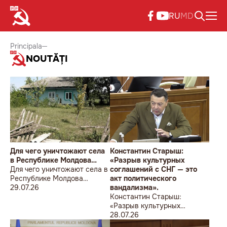
RU
MD
Principala
NOUTĂȚI
Для чего уничтожают села
Константин Старыш:
в Республике Молдова…
«Разрыв культурных
Для чего уничтожают села в
соглашений с СНГ — это
Республике Молдова…
акт политического
29.07.26
вандализма».
Константин Старыш:
«Разрыв культурных
соглашений с СНГ — это акт
28.07.26
политического вандализма».