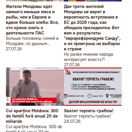
Жители Молдовы едят
Две трети жителей
намного меньше мяса и
Молдовы не верят в
рыбы, чем в Европе и
вероятность вступления в
вдвое больше хлеба: Все,
ЕС до 2028 года, как
что нужно знать о
обещала президентка: Вот
деятельности ПАС
вам и результаты
Больше половины семей в
"еврореферендума Санду",
Молдове, по данным
и ее проигрыш на выборах
экспертов, не могут
27.07.26
в стране
позволить себе
Но разве мнение народа
качественные продукты
интересует власть?!
27.07.26
Cui aparține Moldova: 300
Хватит терпеть грабеж!
de familii fură anual 20 de
Хватит терпеть грабеж!
miliarde
24.07.26
Cui aparține Moldova: 300 de
familii fură anual 20 de