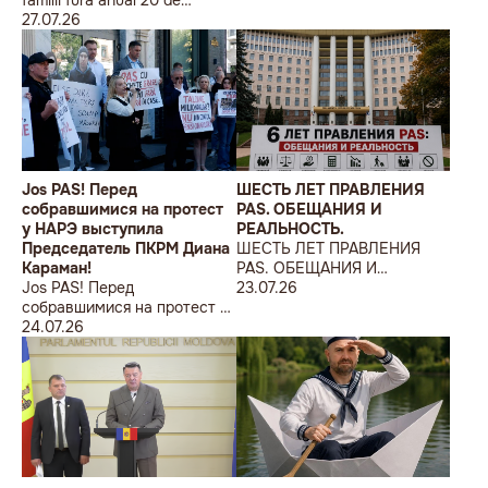
miliarde
27.07.26
Jos PAS! Перед
ШЕСТЬ ЛЕТ ПРАВЛЕНИЯ
собравшимися на протест
PAS. ОБЕЩАНИЯ И
у НАРЭ выступила
РЕАЛЬНОСТЬ.
Председатель ПКРМ Диана
ШЕСТЬ ЛЕТ ПРАВЛЕНИЯ
Караман!
PAS. ОБЕЩАНИЯ И
Jos PAS! Перед
РЕАЛЬНОСТЬ.
23.07.26
собравшимися на протест у
НАРЭ выступила
24.07.26
Председатель ПКРМ Диана
Караман!