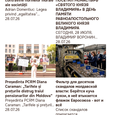
contravine normelor morale
ПОСЕТИЛ МОНАСТЫРЬ
ale societății
«СВЯТОГО КНЯЗЯ
Adrian Domentiuc: Legea
ВЛАДИМИРА» В ДЕНЬ
privind „egalitatea”
ПАМЯТИ
contravine normelor morale
28.07.26
РАВНОАПОСТОЛЬНОГО
ale societății
ВЕЛИКОГО КНЯЗЯ
ВЛАДИМИРА
СЕГОДНЯ, 28 ИЮЛЯ,
ВЛАДИМИР ВОРОНИН
ПОСЕТИЛ МОНАСТЫРЬ
28.07.26
«СВЯТОГО КНЯЗЯ
ВЛАДИМИРА» В ДЕНЬ
ПАМЯТИ
РАВНОАПОСТОЛЬНОГО
ВЕЛИКОГО КНЯЗЯ
ВЛАДИМИРА
Președinta PCRM Diana
Фильтр для десятков
Caraman: „Tarifele și
скандалов молдавской
prețurile distrug traiul
власти: Берётся куча
pensionarilor din Moldova”
грязи, в неё втыкается
Președinta PCRM Diana
флажок Евросоюза - вот и
Caraman: „Tarifele și prețurile
всё
distrug traiul pensionarilor din
28.07.26
Список скандалов
Moldova”
прилагается