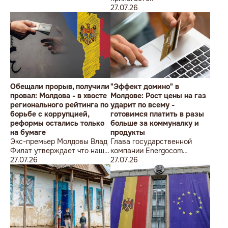
27.07.26
Обещали прорыв, получили
"Эффект домино" в
провал: Молдова - в хвосте
Молдове: Рост цены на газ
регионального рейтинга по
ударит по всему -
борьбе с коррупцией,
готовимся платить в разы
реформы остались только
больше за коммуналку и
на бумаге
продукты
Экс-премьер Молдовы Влад
Глава государственной
Филат утверждает что наша
компании Energocom
страна остаётся в
27.07.26
Евгений Бузату на вопрос,
27.07.26
аутсайдерах региона по
вырастут ли тарифы на
борьбе с коррупцией
централизованное
отопление после повышения
цены на газ ответил
утвердительно