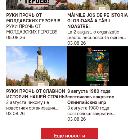
РУКИ ПРОЧЬ ОТ
MÂINILE JOS DE PE ISTORIA
МОЛДАВСКИХ ГЕРОЕВ!!!
GLORIOASĂ A ȚĂRII
РУКИ ПРОЧЬ ОТ
NOASTRE!
МОЛДАВСКИХ ГЕРОЕВ!!!
La 2 august, o organizație
05.08.26
practic necunoscută opiniei
publice, autointitulată „Liga
03.08.26
Studenților Basarabeni”, a
organizat la Chișinău o
acțiune de protest modestă,
sub sloganul „În Uniunea
Europeană fără monumente
sovietice”.
РУКИ ПРОЧЬ ОТ СЛАВНОЙ
3 августа 1980 года
ИСТОРИИ НАШЕЙ СТРАНЫ!
состоялось закрытие
2 августа никому не
Олимпийских игр
известная организация
3 августа 1980 года
«Лига бессарабских
03.08.26
состоялось закрытие
студентов» провела в
Олимпийских игр
03.08.26
Кишиневе малочисленную
акцию «В Европейский Союз
Еще новости
без советских памятников».