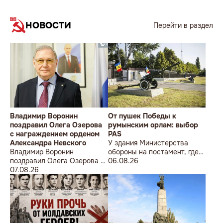
НОВОСТИ
Перейти в раздел
Владимир Воронин
От пушек Победы к
поздравил Олега Озерова
румынским орлам: выбор
с награждением орденом
PAS
Александра Невского
У здания Министерства
Владимир Воронин
обороны на постамент, где
поздравил Олега Озерова с
прежде стояла знаменитая
06.08.26
награждением орденом
07.08.26
советская пушка, молодой
Александра Невского
мужчина возложил букет
цветов.