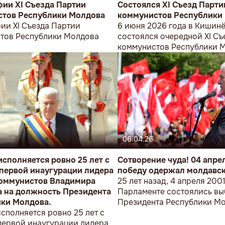
ии XI Съезда Партии
Состоялся XI Съезд Парти
тов Республики Молдова
коммунистов Республики
ии XI Съезда Партии
6 июня 2026 года в Кишин
тов Республики Молдова
состоялся очередной XI Съ
коммунистов Республики 
06.04.26
исполняется ровно 25 лет с
Сотворение чуда! 04 апрел
первой инаугурации лидера
победу одержал молдавск
оммунистов Владимира
25 лет назад, 4 апреля 2001
 на должность Президента
Парламенте состоялись в
ки Молдова.
Президента Республики Мо
сполняется ровно 25 лет с
итогам которых Владимир 
первой инаугурации лидера
одержал сокрушительную 