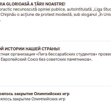
RIA GLORIOASĂ A ȚĂRII NOASTRE!
practic necunoscută opiniei publice, autointitulată „Liga Stu
a Chișinău o acțiune de protest modestă, sub sloganul „În U
.
ОЙ ИСТОРИИ НАШЕЙ СТРАНЫ!
естная организация «Лига бессарабских студентов» пров
Европейский Союз без советских памятников».
стоялось закрытие Олимпийских игр
тоялось закрытие Олимпийских игр