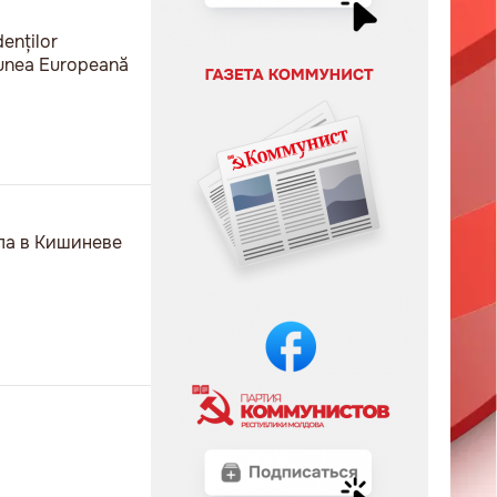
denților
niunea Europeană
ела в Кишиневе