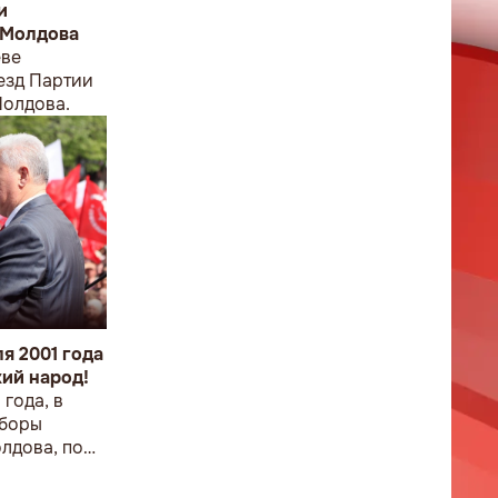
и
 Молдова
ёве
езд Партии
Молдова.
я 2001 года
ий народ!
 года, в
ыборы
лдова, по
Воронин
победу