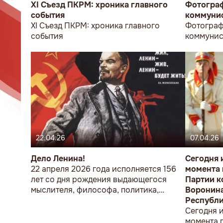
XI Съезд ПКРМ: хроника главного
Фотограф
события
коммунис
XI Съезд ПКРМ: хроника главного
Фотограф
события
коммунис
22.04.26
07.04.26
Дело Ленина!
Сегодня 
22 апреля 2026 года исполняется 156
момента 
лет со дня рождения выдающегося
Партии к
мыслителя, философа, политика,
Воронина
революционера и организатора
Республи
Великой Октябрьской
Сегодня и
Социалистической революции,
момента 