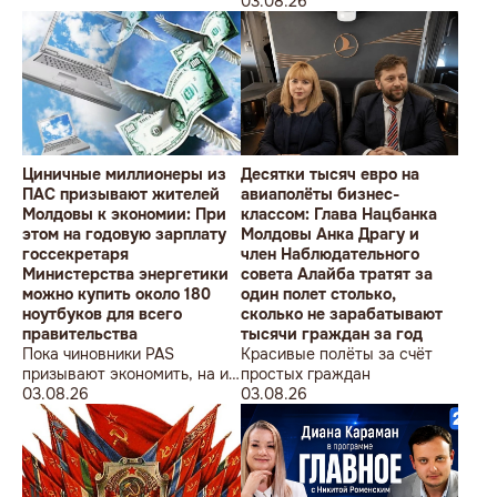
студентов» провела в
Олимпийских игр
03.08.26
Кишиневе малочисленную
акцию «В Европейский Союз
без советских памятников».
Циничные миллионеры из
Десятки тысяч евро на
ПАС призывают жителей
авиаполёты бизнес-
Молдовы к экономии: При
классом: Глава Нацбанка
этом на годовую зарплату
Молдовы Анка Драгу и
госсекретаря
член Наблюдательного
Министерства энергетики
совета Алайба тратят за
можно купить около 180
один полет столько,
ноутбуков для всего
сколько не зарабатывают
правительства
тысячи граждан за год
Пока чиновники PAS
Красивые полёты за счёт
призывают экономить, на их
простых граждан
собственные доходы можно
03.08.26
03.08.26
купить технику для целого
учреждения