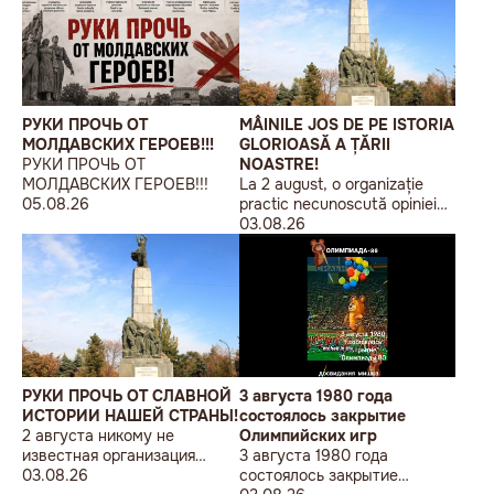
РУКИ ПРОЧЬ ОТ
MÂINILE JOS DE PE ISTORIA
МОЛДАВСКИХ ГЕРОЕВ!!!
GLORIOASĂ A ȚĂRII
РУКИ ПРОЧЬ ОТ
NOASTRE!
МОЛДАВСКИХ ГЕРОЕВ!!!
La 2 august, o organizație
05.08.26
practic necunoscută opiniei
publice, autointitulată „Liga
03.08.26
Studenților Basarabeni”, a
organizat la Chișinău o
acțiune de protest modestă,
sub sloganul „În Uniunea
Europeană fără monumente
sovietice”.
РУКИ ПРОЧЬ ОТ СЛАВНОЙ
3 августа 1980 года
ИСТОРИИ НАШЕЙ СТРАНЫ!
состоялось закрытие
2 августа никому не
Олимпийских игр
известная организация
3 августа 1980 года
«Лига бессарабских
03.08.26
состоялось закрытие