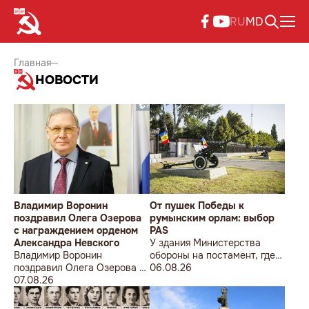
RU
MD
Главная
НОВОСТИ
Владимир Воронин
От пушек Победы к
поздравил Олега Озерова
румынским орлам: выбор
с награждением орденом
PAS
Александра Невского
У здания Министерства
Владимир Воронин
обороны на постамент, где
поздравил Олега Озерова с
прежде стояла знаменитая
06.08.26
награждением орденом
07.08.26
советская пушка, молодой
Александра Невского
мужчина возложил букет
цветов.