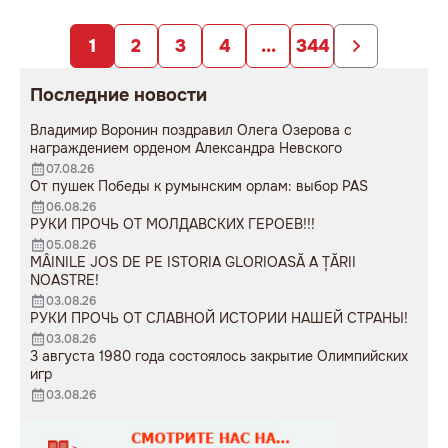
заложниками
образования».
непродуманных изменений».
1
2
3
4
...
344
Последние новости
Владимир Воронин поздравил Олега Озерова с
награждением орденом Александра Невского
07.08.26
От пушек Победы к румынским орлам: выбор PAS
06.08.26
РУКИ ПРОЧЬ ОТ МОЛДАВСКИХ ГЕРОЕВ!!!
05.08.26
MÂINILE JOS DE PE ISTORIA GLORIOASĂ A ȚĂRII
NOASTRE!
03.08.26
РУКИ ПРОЧЬ ОТ СЛАВНОЙ ИСТОРИИ НАШЕЙ СТРАНЫ!
03.08.26
3 августа 1980 года состоялось закрытие Олимпийских
игр
03.08.26