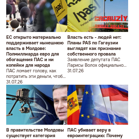
ÎMPOTRIVA MOLDOVEI!
Lecțiile istoriei și provocările
prezentului (la împlinirea a
550 de ani de la bătălia de la
Războieni)
ЕС открыто материально
Власть есть - людей нет:
поддерживает нынешнюю
Планы PAS по Гагаузии
власть в Молдове:
выглядят как признание
Полмиллиарда евро для
собственного провала
обогащения ПАС и ни
Заявление депутата ПАС
копейки для народа
Ларисы Волох официально
ПАС ломает голову, как
подтвердило провал
31.07.26
потратить эти деньги, чтобы
кадровой политики
оппозиция меньше ворчала,
31.07.26
правящей партии на юге
ведь полмиллиарда
Молдовы
незаметно в карман не
положишь
В правительстве Молдовы
ПАС убивает веру в
существует категория
евроинтеграцию: Почему