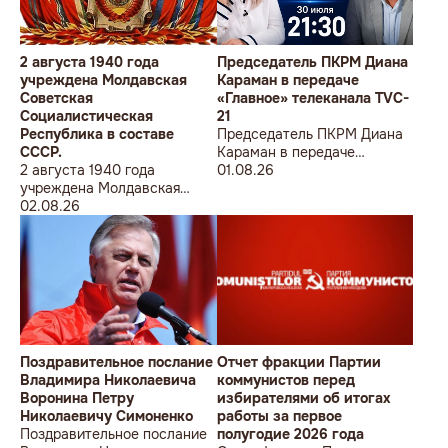
2 августа 1940 года
Председатель ПКРМ Диана
учреждена Молдавская
Караман в передаче
Советская
«Главное» телеканала TVC-
Социалистическая
21
Республика в составе
Председатель ПКРМ Диана
СССР.
Караман в передаче
2 августа 1940 года
«Главное» телеканала TVC-
01.08.26
учреждена Молдавская
21
Советская
02.08.26
Социалистическая
Республика в составе
СССР.
Поздравительное послание
Отчет фракции Партии
Владимира Николаевича
коммунистов перед
Воронина Петру
избирателями об итогах
Николаевичу Симоненко
работы за первое
Поздравительное послание
полугодие 2026 года