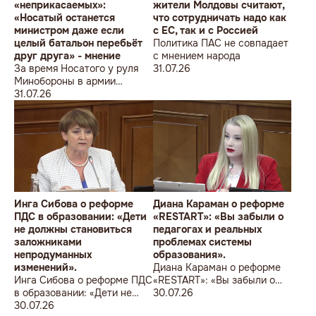
«неприкасаемых»:
жители Молдовы считают,
«Носатый останется
что сотрудничать надо как
министром даже если
с ЕС, так и с Россией
целый батальон перебьёт
Политика ПАС не совпадает
друг друга» - мнение
с мнением народа
За время Носатого у руля
31.07.26
Минобороны в армии
погибли 9 человек в мирное
31.07.26
время, включая
несовершеннолетнего
юношу
Инга Сибова о реформе
Диана Караман о реформе
ПДС в образовании: «Дети
«RESTART»: «Вы забыли о
не должны становиться
педагогах и реальных
заложниками
проблемах системы
непродуманных
образования».
изменений».
Диана Караман о реформе
Инга Сибова о реформе ПДС
«RESTART»: «Вы забыли о
в образовании: «Дети не
педагогах и реальных
30.07.26
должны становиться
30.07.26
проблемах системы