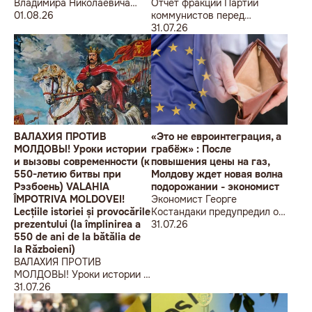
Владимира Николаевича
Отчет фракции Партии
Воронина Петру
01.08.26
коммунистов перед
Николаевичу Симоненко
избирателями об итогах
31.07.26
работы за первое полугодие
2026 года
ВАЛАХИЯ ПРОТИВ
«Это не евроинтеграция, а
МОЛДОВЫ! Уроки истории
грабёж» : После
и вызовы современности (к
повышения цены на газ,
550-летию битвы при
Молдову ждет новая волна
Рэзбоень) VALAHIA
подорожании - экономист
ÎMPOTRIVA MOLDOVEI!
Экономист Георге
Lecțiile istoriei și provocările
Костандаки предупредил о
prezentului (la împlinirea a
новой волне роста цен
31.07.26
550 de ani de la bătălia de
la Războieni)
ВАЛАХИЯ ПРОТИВ
МОЛДОВЫ! Уроки истории и
вызовы современности (к
31.07.26
550-летию битвы при
Рэзбоень) VALAHIA