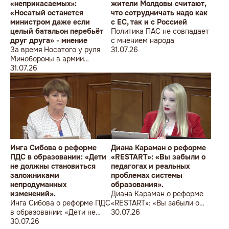
«неприкасаемых»:
жители Молдовы считают,
«Носатый останется
что сотрудничать надо как
министром даже если
с ЕС, так и с Россией
целый батальон перебьёт
Политика ПАС не совпадает
друг друга» - мнение
с мнением народа
За время Носатого у руля
31.07.26
Минобороны в армии
погибли 9 человек в мирное
31.07.26
время, включая
несовершеннолетнего
юношу
Инга Сибова о реформе
Диана Караман о реформе
ПДС в образовании: «Дети
«RESTART»: «Вы забыли о
не должны становиться
педагогах и реальных
заложниками
проблемах системы
непродуманных
образования».
изменений».
Диана Караман о реформе
Инга Сибова о реформе ПДС
«RESTART»: «Вы забыли о
в образовании: «Дети не
педагогах и реальных
30.07.26
должны становиться
30.07.26
проблемах системы