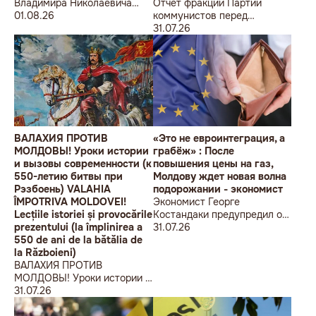
Владимира Николаевича
Отчет фракции Партии
Воронина Петру
01.08.26
коммунистов перед
Николаевичу Симоненко
избирателями об итогах
31.07.26
работы за первое полугодие
2026 года
ВАЛАХИЯ ПРОТИВ
«Это не евроинтеграция, а
МОЛДОВЫ! Уроки истории
грабёж» : После
и вызовы современности (к
повышения цены на газ,
550-летию битвы при
Молдову ждет новая волна
Рэзбоень) VALAHIA
подорожании - экономист
ÎMPOTRIVA MOLDOVEI!
Экономист Георге
Lecțiile istoriei și provocările
Костандаки предупредил о
prezentului (la împlinirea a
новой волне роста цен
31.07.26
550 de ani de la bătălia de
la Războieni)
ВАЛАХИЯ ПРОТИВ
МОЛДОВЫ! Уроки истории и
вызовы современности (к
31.07.26
550-летию битвы при
Рэзбоень) VALAHIA