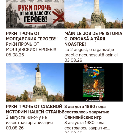
РУКИ ПРОЧЬ ОТ
MÂINILE JOS DE PE ISTORIA
МОЛДАВСКИХ ГЕРОЕВ!!!
GLORIOASĂ A ȚĂRII
РУКИ ПРОЧЬ ОТ
NOASTRE!
МОЛДАВСКИХ ГЕРОЕВ!!!
La 2 august, o organizație
05.08.26
practic necunoscută opiniei
publice, autointitulată „Liga
03.08.26
Studenților Basarabeni”, a
organizat la Chișinău o
acțiune de protest modestă,
sub sloganul „În Uniunea
Europeană fără monumente
sovietice”.
РУКИ ПРОЧЬ ОТ СЛАВНОЙ
3 августа 1980 года
ИСТОРИИ НАШЕЙ СТРАНЫ!
состоялось закрытие
2 августа никому не
Олимпийских игр
известная организация
3 августа 1980 года
«Лига бессарабских
03.08.26
состоялось закрытие