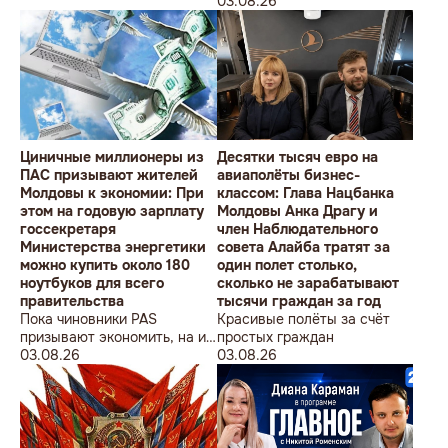
студентов» провела в
Олимпийских игр
03.08.26
Кишиневе малочисленную
акцию «В Европейский Союз
без советских памятников».
Циничные миллионеры из
Десятки тысяч евро на
ПАС призывают жителей
авиаполёты бизнес-
Молдовы к экономии: При
классом: Глава Нацбанка
этом на годовую зарплату
Молдовы Анка Драгу и
госсекретаря
член Наблюдательного
Министерства энергетики
совета Алайба тратят за
можно купить около 180
один полет столько,
ноутбуков для всего
сколько не зарабатывают
правительства
тысячи граждан за год
Пока чиновники PAS
Красивые полёты за счёт
призывают экономить, на их
простых граждан
собственные доходы можно
03.08.26
03.08.26
купить технику для целого
учреждения