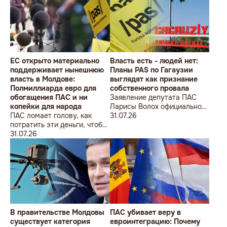
ÎMPOTRIVA MOLDOVEI!
Lecțiile istoriei și provocările
prezentului (la împlinirea a
550 de ani de la bătălia de la
Războieni)
ЕС открыто материально
Власть есть - людей нет:
поддерживает нынешнюю
Планы PAS по Гагаузии
власть в Молдове:
выглядят как признание
Полмиллиарда евро для
собственного провала
обогащения ПАС и ни
Заявление депутата ПАС
копейки для народа
Ларисы Волох официально
ПАС ломает голову, как
подтвердило провал
31.07.26
потратить эти деньги, чтобы
кадровой политики
оппозиция меньше ворчала,
31.07.26
правящей партии на юге
ведь полмиллиарда
Молдовы
незаметно в карман не
положишь
В правительстве Молдовы
ПАС убивает веру в
существует категория
евроинтеграцию: Почему