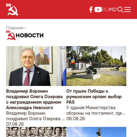
RU
MD
Главная
НОВОСТИ
Владимир Воронин
От пушек Победы к
поздравил Олега Озерова
румынским орлам: выбор
с награждением орденом
PAS
Александра Невского
У здания Министерства
Владимир Воронин
обороны на постамент, где
поздравил Олега Озерова с
прежде стояла знаменитая
06.08.26
награждением орденом
07.08.26
советская пушка, молодой
Александра Невского
мужчина возложил букет
цветов.