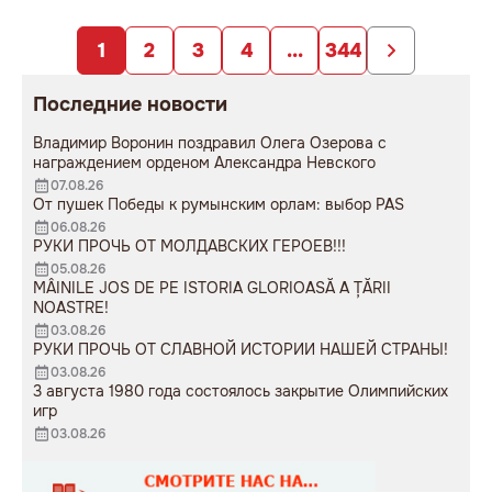
заложниками
образования».
непродуманных изменений».
1
2
3
4
...
344
Последние новости
Владимир Воронин поздравил Олега Озерова с
награждением орденом Александра Невского
07.08.26
От пушек Победы к румынским орлам: выбор PAS
06.08.26
РУКИ ПРОЧЬ ОТ МОЛДАВСКИХ ГЕРОЕВ!!!
05.08.26
MÂINILE JOS DE PE ISTORIA GLORIOASĂ A ȚĂRII
NOASTRE!
03.08.26
РУКИ ПРОЧЬ ОТ СЛАВНОЙ ИСТОРИИ НАШЕЙ СТРАНЫ!
03.08.26
3 августа 1980 года состоялось закрытие Олимпийских
игр
03.08.26