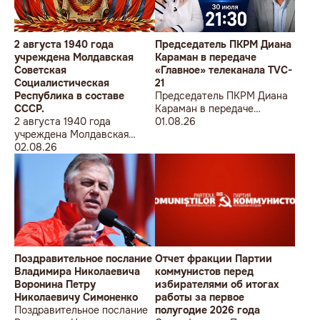
2 августа 1940 года
Председатель ПКРМ Диана
учреждена Молдавская
Караман в передаче
Советская
«Главное» телеканала TVC-
Социалистическая
21
Республика в составе
Председатель ПКРМ Диана
СССР.
Караман в передаче
2 августа 1940 года
«Главное» телеканала TVC-
01.08.26
учреждена Молдавская
21
Советская
02.08.26
Социалистическая
Республика в составе
СССР.
Поздравительное послание
Отчет фракции Партии
Владимира Николаевича
коммунистов перед
Воронина Петру
избирателями об итогах
Николаевичу Симоненко
работы за первое
Поздравительное послание
полугодие 2026 года